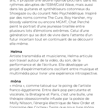
ans, il propose une œuvre hybride piochant dans les
rythmes abruptes de l’EBM/Cold Wave, mais aussi
dans les guitares et synthétiseurs cotonneux du
Shoegaze ou du courant Néo Psychédélique. Inspiré
par des noms comme The Cure, Boy Harsher, my
bloody valentine ou encore MGMT, Chat Perché
peint le portrait d’une jeunesse tiraillée entre
plusieurs lots d’émotions extrêmes. Celui d’une
génération qui se doit de vivre dans l’attente d’un
futur incertain tout en continuant de se découvrir
elle-même.
Helma
Artiste transmédia et musicienne, Helma articule
son travail autour de la vidéo, du son, de la
performance et de l’écriture. Elle développe un
projet d’expérimentations oscillant entre musique et
multimédia pour livrer une expérience introspective.
mōna
« mōna », comme tatoué sur le poing de l’artiste
franco-égyptienne. Entre dark pop percutante et
viscérale, la Bretagne et Paris, c’est une bulle, une
thérapie obsessionnelle infusée par la poésie de
Molly Nilsson, l’énergie électrique de New Order et
l’onirisme des Cocteau Twins que nous livre mōna