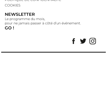
COOKIES
NEWSLETTER
Le programme du mois,
pour ne jamais passer à côté d’un événement.
GO !
Facebook
Twitter
Insta