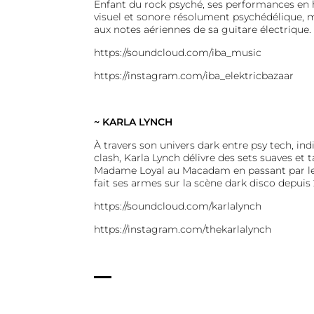
Enfant du rock psyché, ses performances en h
visuel et sonore résolument psychédélique, m
aux notes aériennes de sa guitare électrique.
https://soundcloud.com/iba_music
https://instagram.com/
iba_elektricbazaar
~ KARLA LYNCH
À travers son univers dark entre psy tech, ind
clash, Karla Lynch délivre des sets suaves et
Madame Loyal au Macadam en passant par le M
fait ses armes sur la scène dark disco depuis
https://soundcloud.com/karlalynch
https://instagram.com/
thekarlalynch