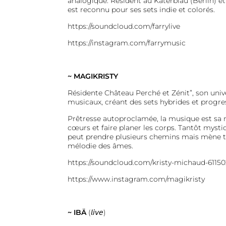
analogique. Résident au Katerblau (Berlin) et
est reconnu pour ses sets indie et colorés.
https://soundcloud.com/farrylive
https://instagram.com/farrymusic
~ MAGIKRISTY
Résidente Château Perché et Zénit”, son unive
musicaux, créant des sets hybrides et progres
Prêtresse autoproclamée, la musique est sa m
cœurs et faire planer les corps. Tantôt mysti
peut prendre plusieurs chemins mais mène to
mélodie des âmes.
https://soundcloud.com/kristy-michaud-6115
https://www.instagram.com/magikristy
~
IBÄ
(𝘭𝘪𝘷𝘦)