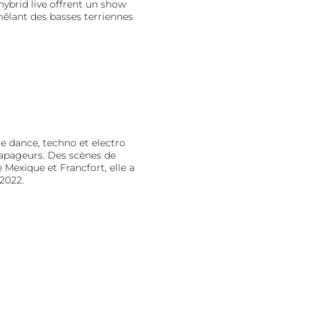
ybrid live offrent un show
êlant des basses terriennes
ie dance, techno et electro
 tapageurs. Des scènes de
exique et Francfort, elle a
 2022.