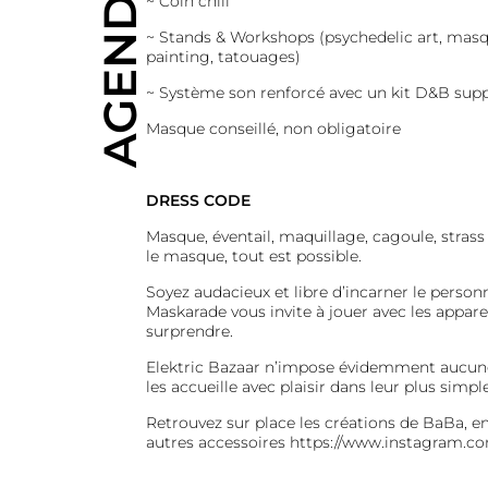
AGENDA
~
Coin chill
~
Stands & Workshops (psychedelic art, mas
painting, tatouages)
~
Système son renforcé avec un kit D&B sup
Masque conseillé, non obligatoire
DRESS CODE
Masque, éventail, maquillage, cagoule, strass e
le masque, tout est possible.
Soyez audacieux et libre d’incarner le person
Maskarade vous invite à jouer avec les appare
surprendre.
Elektric Bazaar n’impose évidemment aucune 
les accueille avec plaisir dans leur plus simpl
Retrouvez sur place les créations de BaBa, e
autres accessoires
https://www.instagram.c