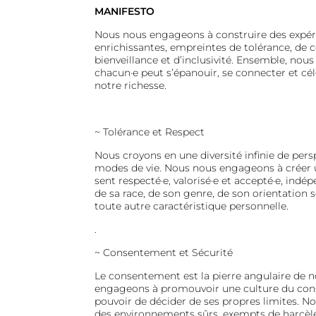
MANIFESTO
Nous nous engageons à construire des expéri
enrichissantes, empreintes de tolérance, de
bienveillance et d’inclusivité. Ensemble, nou
chacun·e peut s’épanouir, se connecter et célé
notre richesse.
~
Tolérance et Respect
Nous croyons en une diversité infinie de persp
modes de vie. Nous nous engageons à créer 
sent respecté·e, valorisé·e et accepté·e, in
de sa race, de son genre, de son orientation s
toute autre caractéristique personnelle.
.
~
Consentement et Sécurité
Le consentement est la pierre angulaire de n
engageons à promouvoir une culture du cons
pouvoir de décider de ses propres limites. N
des environnements sûrs, exempts de harcèle