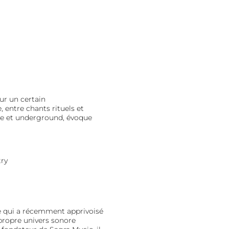
ur un certain
entre chants rituels et
que et underground, évoque
ry
 qui a récemment apprivoisé
propre univers sonore