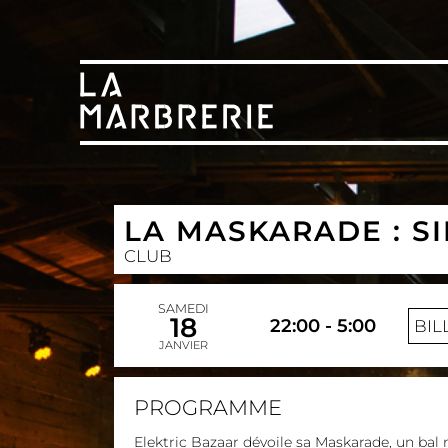
LA MASKARADE : S
CLUB
SAMEDI
18
22:00 - 5:00
BIL
JANVIER
PROGRAMME
Elektric Bazaar dévoile sa Maskarade, un bal 