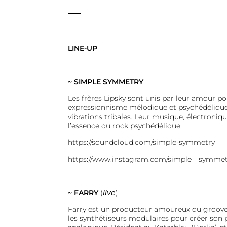
LINE-UP
~ SIMPLE SYMMETRY
Les frères Lipsky sont unis par leur amour po
expressionnisme mélodique et psychédélique, 
vibrations tribales. Leur musique, électroni
l’essence du rock psychédélique.
https://soundcloud.com/simple-symmetry
https://www.instagram.com/simple__symmet
~
FARRY
(𝘭𝘪𝘷𝘦)
Farry est un producteur amoureux du groove
les synthétiseurs modulaires pour créer son 