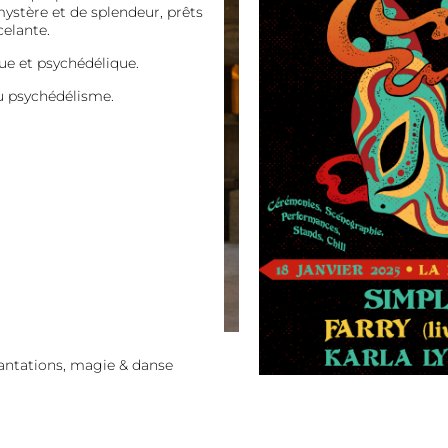
mystère et de splendeur, prêts
elante.
ue et psychédélique.
du psychédélisme.
antations, magie & danse