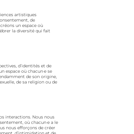
ences artistiques
 consentement, de
s créons un espace où
brer la diversité qui fait
ectives, d’identités et de
un espace où chacun·e se
dépendamment de son origine,
exuelle, de sa religion ou de
os interactions. Nous nous
entement, où chacun·e a le
ous nous efforçons de créer
ment, d’intimidation et de