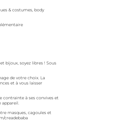
ques & costumes, body
plémentaire
t bijoux, soyez libres ! Sous
nage de votre choix. La
nces et à vous laisser
contrainte à ses convives et
e appareil.
ntre masques, cagoules et
om/creadebaba