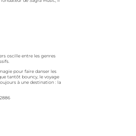
 fondateur de Sagra Music, il
rs oscille entre les genres
sifs.
agie pour faire danser les
que tantôt bouncy, le voyage
ujours à une destination : la
02886