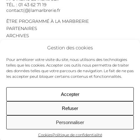
TÉL. : 01 43 62 71 19
contact(@)lamarbrerie.fr
ÊTRE PROGRAMMÉ À LA MARBRERIE
PARTENAIRES
ARCHIVES
EMPLOI
Gestion des cookies
MENTIONS LÉGALES
POLITIQUE DE CONFIDENTIALITÉ
Pour améliorer votre visite du site, nous utilisons des technologies
COOKIES
telles que les cookies. Accepter ces outils nous permettra de traiter
des données telles que votre parcours de navigation. Le fait de ne pas
NEWSLETTER
les accepter peut bloquer certains contenus et fonctionnalités.
Le programme du mois,
pour ne jamais passer à côté d’un événement.
GO !
Accepter
Refuser
Facebook
Twitter
Insta
Personnaliser
Cookies
Politique de confidentialité