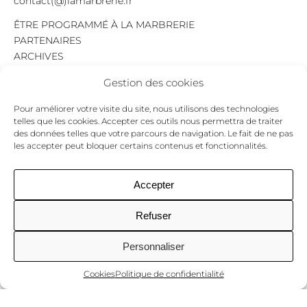
contact(@)lamarbrerie.fr
ÊTRE PROGRAMMÉ À LA MARBRERIE
PARTENAIRES
ARCHIVES
EMPLOI
Gestion des cookies
MENTIONS LÉGALES
POLITIQUE DE CONFIDENTIALITÉ
Pour améliorer votre visite du site, nous utilisons des technologies
COOKIES
telles que les cookies. Accepter ces outils nous permettra de traiter
des données telles que votre parcours de navigation. Le fait de ne pas
NEWSLETTER
les accepter peut bloquer certains contenus et fonctionnalités.
Le programme du mois,
pour ne jamais passer à côté d’un événement.
GO !
Accepter
Refuser
Facebook
Twitter
Insta
Personnaliser
Cookies
Politique de confidentialité