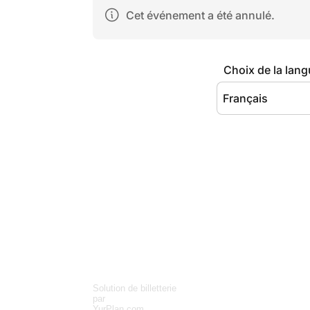
Solution de billetterie
par
YurPlan.com