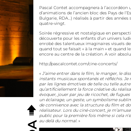
Pascal Contet accompagnera à l’accordéon u
d’animations de l’ancien bloc des Pays de l’E
Bulgarie, RDA…) réalisés à partir des années 
quatre-vingt.
Soirée régressive et nostalgique en perspecti
découverte pour les enfants d’un univers ludiq
enrobé des talentueux imaginaires visuels de
quand tout se faisait « à la main » et quand l
encore au centre de la création. A voir absol
http://pascalcontet.com/cine-concerts/
«
J’aime entrer dans le film, le manger, le di
instants musicaux spontanés et réfléchis. Je
par les lignes émotives de telle ou telle autr
qu’artificiellement la force créative du réalis
évoquer, jouer par jeu de ricochet, de fugues
un éclairage, un geste, un symbolisme subl
de connivence avec la structure du film et d
réalisateur. Lors du ciné-concert, je m’amuse 
public pour la première fois même si cela n’e
au delà du normal.
»