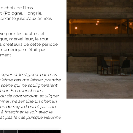
n choix de films
st (Pologne, Hongrie,
soixante jusqu’aux années
ve pour les adultes, et
ue, merveilleux, le tout
s créateurs de cette période
e numérique n’était pas
ument !
sséquer et le digérer par mes
 n’aime pas me laisser prendre
e scène qui ne souligneraient
ateur. En revanche les
 ou de contrepoint, souligner
iminal me semble un chemin
onc du regard porté par son
à imaginer le voir avec le
st pas le cas puisque visionné