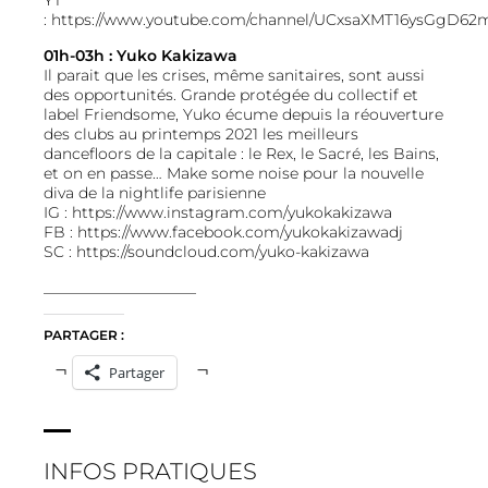
YT
:
https://www.youtube.com/channel/UCxsaXMT16ysGgD6
01h-03h : Yuko Kakizawa
Il parait que les crises, même sanitaires, sont aussi
des opportunités. Grande protégée du collectif et
label Friendsome, Yuko écume depuis la réouverture
des clubs au printemps 2021 les meilleurs
dancefloors de la capitale : le Rex, le Sacré, les Bains,
et on en passe… Make some noise pour la nouvelle
diva de la nightlife parisienne
IG :
https://www.instagram.com/yukokakizawa
FB :
https://www.facebook.com/yukokakizawadj
SC :
https://soundcloud.com/yuko-kakizawa
____________________
PARTAGER :
Partager
INFOS PRATIQUES