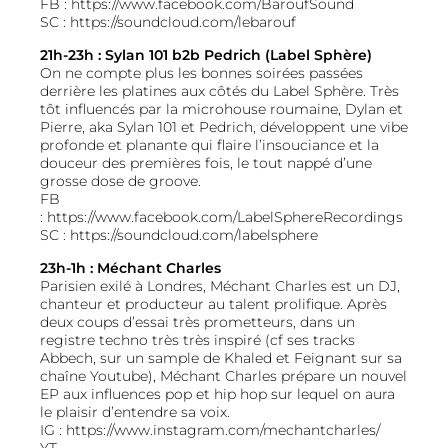
FB :
https://www.facebook.com/BaroufSound
SC :
https://soundcloud.com/lebarouf
21h-23h : Sylan 101 b2b Pedrich (Label Sphère)
On ne compte plus les bonnes soirées passées
derrière les platines aux côtés du Label Sphère. Très
tôt influencés par la microhouse roumaine, Dylan et
Pierre, aka Sylan 101 et Pedrich, développent une vibe
profonde et planante qui flaire l’insouciance et la
douceur des premières fois, le tout nappé d’une
grosse dose de groove.
FB
:
https://www.facebook.com/LabelSphereRecordings
SC :
https://soundcloud.com/labelsphere
23h-1h : Méchant Charles
Parisien exilé à Londres, Méchant Charles est un DJ,
chanteur et producteur au talent prolifique. Après
deux coups d’essai très prometteurs, dans un
registre techno très très inspiré (cf ses tracks
Abbech, sur un sample de Khaled et Feignant sur sa
chaîne Youtube), Méchant Charles prépare un nouvel
EP aux influences pop et hip hop sur lequel on aura
le plaisir d’entendre sa voix.
IG :
https://www.instagram.com/mechantcharles/