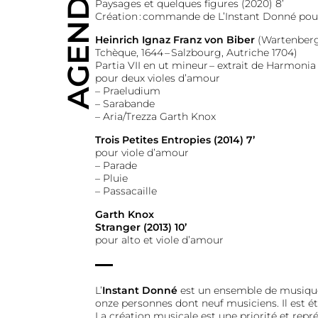
AGENDA
Paysages et quelques figures (2020) 8’
Création : commande de L’Instant Donné pou
Heinrich Ignaz Franz von Biber
(Wartenberg,
Tchèque, 1644 – Salzbourg, Autriche 1704)
Partia VII en ut mineur – extrait de Harmonia a
pour deux violes d’amour
– Praeludium
– Sarabande
– Aria/Trezza Garth Knox
Trois Petites Entropies (2014) 7’
pour viole d’amour
– Parade
– Pluie
– Passacaille
Garth Knox
Stranger (2013) 10’
pour alto et viole d’amour
L’
Instant Donné
est un ensemble de musiqu
onze personnes dont neuf musiciens. Il est ét
La création musicale est une priorité et rep