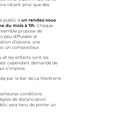
oire récent ainsi que des
e public à
un rendez-vous
he du mois à 11h
. Chaque
’ensemble propose de
 peu diffusées et
tation d’oeuvre, une
ec un compositeur.
et les enfants sont les
il est cependant demandé de
qui s’impose..
ée par le bar de La Marbrerie
meilleures conditions
règles de distanciation
ublic sera tenu de porter un