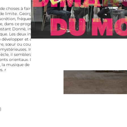
u de choses à faire avec…
 de limite . George Benjamin à
discrétion, fréquemment
ue, dans ce programme l’alto
’Instant Donné, invite Garth
que. Les deux instruments
 développer et dévoiler tout
re, sœur ou cousine de l’alto,
t mystérieuses. Instrument
ècle, il semblerait que sa
nts orientaux. Il en résulte
i, la musique de Biber nous
s. r
)