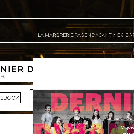
LA MARBRERIE ?
AGENDA
CANTINE & BA
RNIER DIMANCHE DU MOIS
CH
ENTRÉE
CEBOOK
LIBRE
Clique
marke