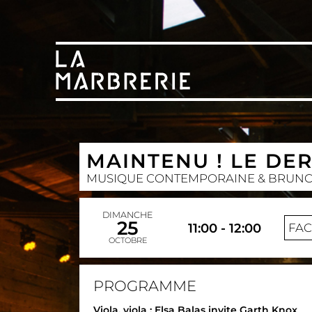
MAINTENU ! LE DE
MUSIQUE CONTEMPORAINE & BRUN
DIMANCHE
25
11:00 - 12:00
FA
OCTOBRE
PROGRAMME
Viola, viola : Elsa Balas invite Garth Knox