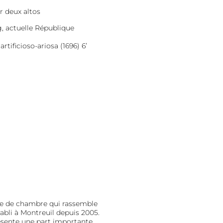
r deux altos
 actuelle République
rtificioso-ariosa (1696) 6’
e de chambre qui rassemble
abli à Montreuil depuis 2005.
résente une part importante