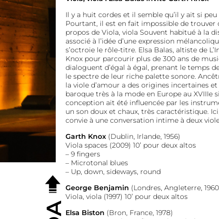
Il y a huit cordes et il semble qu’il y ait si pe
Pourtant, il est en fait impossible de trouver
propos de Viola, viola Souvent habitué à la 
associé à l’idée d’une expression mélancoliq
s’octroie le rôle-titre. Elsa Balas, altiste de L
Knox pour parcourir plus de 300 ans de musi
dialoguent d’égal à égal, prenant le temps de
le spectre de leur riche palette sonore. Ancêt
la viole d’amour a des origines incertaines e
baroque très à la mode en Europe au XVIIIe si
conception ait été influencée par les instrume
un son doux et chaux, très caractéristique. Ic
convie à une conversation intime à deux viole
Garth Knox
(Dublin, Irlande, 1956)
Viola spaces (2009) 10’ pour deux altos
– 9 fingers
– Microtonal blues
– Up, down, sideways, round
George Benjamin
(Londres, Angleterre, 1960
Viola, viola (1997) 10’ pour deux altos
Elsa Biston
(Bron, France, 1978)