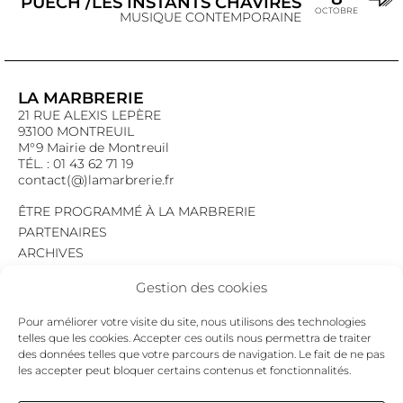
PUECH /LES INSTANTS CHAVIRÉS
OCTOBRE
MUSIQUE CONTEMPORAINE
LA MARBRERIE
21 RUE ALEXIS LEPÈRE
93100 MONTREUIL
M°9 Mairie de Montreuil
TÉL. : 01 43 62 71 19
contact(@)lamarbrerie.fr
ÊTRE PROGRAMMÉ À LA MARBRERIE
PARTENAIRES
ARCHIVES
EMPLOI
Gestion des cookies
MENTIONS LÉGALES
POLITIQUE DE CONFIDENTIALITÉ
Pour améliorer votre visite du site, nous utilisons des technologies
COOKIES
telles que les cookies. Accepter ces outils nous permettra de traiter
des données telles que votre parcours de navigation. Le fait de ne pas
NEWSLETTER
les accepter peut bloquer certains contenus et fonctionnalités.
Le programme du mois,