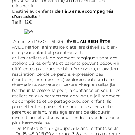
propose une nouvelle façon d’être ensemble,
d’interagir.
Destiné aux enfants
de 1 à 3 ans, accompagnés
d’un adulte
!
Tarif : 12€
Atelier 3 (14h30 – 16h30) :
ÉVEIL AU BIEN-ÊTRE
AVEC Marion, animatrice d’ateliers d’éveil au bien-
être pour enfant et parent-enfant.
>> Les ateliers « Mon moment magique » sont des
ateliers où les enfants et parents peuvent découvrir
différentes pratiques de bien-être (yoga, relaxation,
respiration, cercle de parole, expression des
émotions, jeux, dessins…) explorées autour d’une
thématique centrale qui varie à chaque atelier (le
bonheur, la colère, la peur, la confiance en soi…). Les
ateliers en duo permettent de vivre un joli moment
de complicité et de partage avec son enfant. Ils
permettent d’apaiser et de nourrir les liens entre
parent et enfant, mais également de découvrir
divers trucs et astuces pour rendre la vie de famille
plus harmonieuse.
– De 14h30 à 15h15 > groupe 5-12 ans : enfants seuls
– De 15h45 à 16h30 > groupe 3-8 ans : duos (parent /