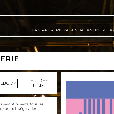
LA MARBRERIE ?
AGENDA
CANTINE & BA
ERIE
ENTRÉE
CEBOOK
LIBRE
us seront ouverts tous les
tre brunch végétarien