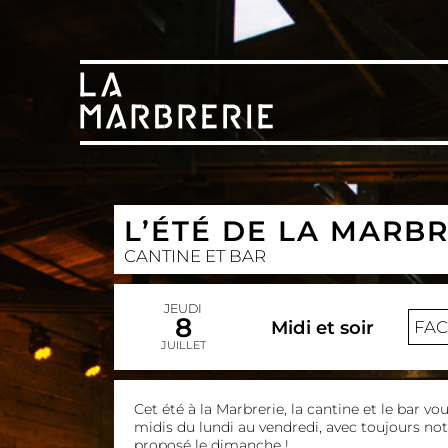
L’ÉTÉ DE LA MARBR
CANTINE ET BAR
JEUDI
8
Midi et soir
FA
JUILLET
Cet été à la Marbrerie, la cantine et le bar vo
midis du lundi au vendredi, avec toujours no
proposé le dimanche !