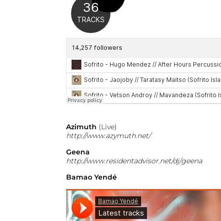
Azimuth
(Live)
http://www.azymuth.net/
Geena
http://
www.residentadvisor.net/dj/
geena
Bamao Yendé