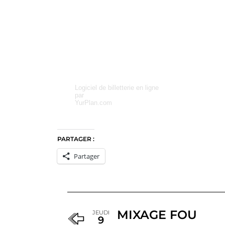
Logiciel de billetterie en ligne
par
YurPlan.com
PARTAGER :
Partager
MIXAGE FOU
JEUDI
9