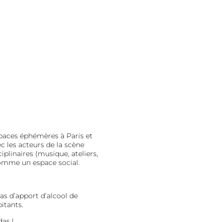
spaces éphémères à Paris et
c les acteurs de la scène
iplinaires (musique, ateliers,
comme un espace social.
pas d’apport d’alcool de
bitants.
as !