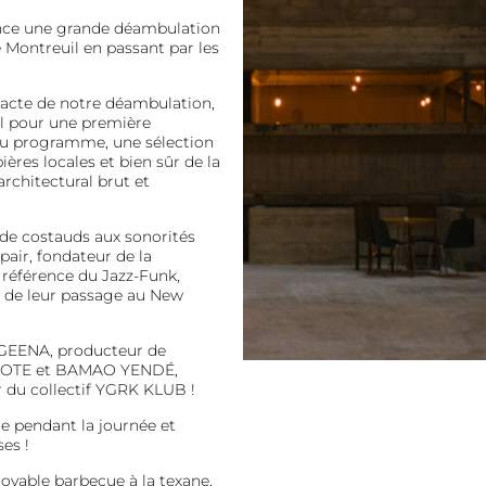
lance une grande déambulation
de Montreuil en passant par les
 acte de notre déambulation,
l pour une première
Au programme, une sélection
ières locales et bien sûr de la
rchitectural brut
et
de costauds aux sonorités
air, fondateur de la
e référence du Jazz-Funk,
de leur passage au New
 GEENA, producteur de
NTINOTE et BAMAO YENDÉ,
du collectif YGRK KLUB !
e pendant la journée et
es !
royable barbecue à la texane,