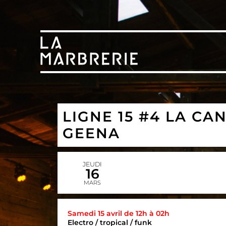
LIGNE 15 #4 LA C
GEENA
JEUDI
16
MARS
Samedi 15 avril de 12h à 02h
Electro / tropical / funk