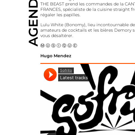
AGENDA
THE BEAST prend les commandes de la CANT
FRANCES, spécialiste de la cuisine straight f
régaler les papilles.
Lulu White (Bonomy), lieu incontournable de 
amateurs de cocktails et les bières Demory s
vous désaltérer.
Ⓜ Ⓤ Ⓢ Ⓘ Ⓠ Ⓤ Ⓔ
Hugo Mendez