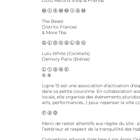
DDD Record Shop & Friends
Ⓜ Ⓘ Ⓐ Ⓜ Ⓜ Ⓘ Ⓐ Ⓜ
The Beast
Distrito Frances
& More Tba
Ⓖ Ⓛ Ⓞ Ⓤ Ⓖ Ⓛ Ⓞ Ⓤ
Lulu White (Cocktails)
Demory Paris (Bières)
Ⓛ Ⓘ Ⓖ Ⓝ Ⓔ
① ⑤
Ligne 15 est une association d’activation d’e
dans sa petite couronne. En collaboration ave
locale, elle organise des événements pluridisc
arts, performances…) pour repenser la ville 
Ⓕ Ⓐ Ⓠ
Merci de rester attentifs aux règles du site : 
l’extérieur et respect de la tranquillité des ha
Conception artwork (très beau) par Anais Ord