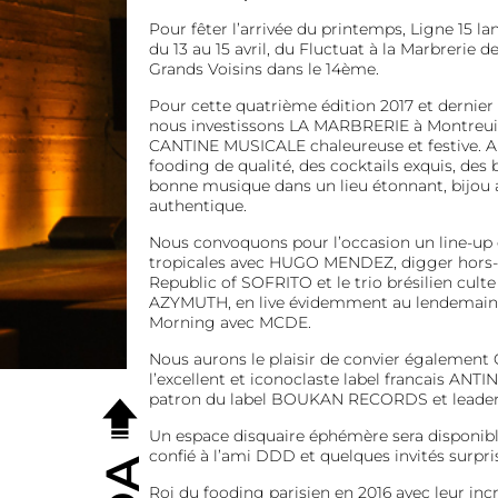
Pour fêter l’arrivée du printemps, Ligne 15 
du 13 au 15 avril, du Fluctuat à la Marbrerie 
Grands Voisins dans le 14ème.
Pour cette quatrième édition 2017 et dernier
nous investissons LA MARBRERIE à Montreui
CANTINE MUSICALE chaleureuse et festive. 
fooding de qualité, des cocktails exquis, des b
bonne musique dans un lieu étonnant, bijou a
authentique.
Nous convoquons pour l’occasion un line-up 
tropicales avec HUGO MENDEZ, digger hors-p
Republic of SOFRITO et le trio brésilien cult
AZYMUTH, en live évidemment au lendemain 
Morning avec MCDE.
Nous aurons le plaisir de convier également
l’excellent et iconoclaste label francais A
patron du label BOUKAN RECORDS et leader 
Un espace disquaire éphémère sera disponibl
confié à l’ami DDD et quelques invités surpris
Roi du fooding parisien en 2016 avec leur inc