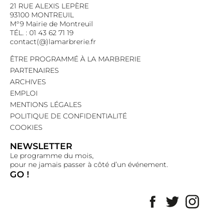
21 RUE ALEXIS LEPÈRE
93100 MONTREUIL
M°9 Mairie de Montreuil
TÉL. : 01 43 62 71 19
contact(@)lamarbrerie.fr
ÊTRE PROGRAMMÉ À LA MARBRERIE
PARTENAIRES
ARCHIVES
EMPLOI
MENTIONS LÉGALES
POLITIQUE DE CONFIDENTIALITÉ
COOKIES
NEWSLETTER
Le programme du mois,
pour ne jamais passer à côté d’un événement.
GO !
Facebook
Twitter
Insta