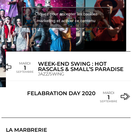
Cliquez pour accepter les cookies
marketing et activer ce contenu
WEEK-END SWING : HOT
MARDI
1
RASCALS & SMALL’S PARADISE
SEPTEMBRE
JAZZ/SWING
FELABRATION DAY 2020
MARDI
1
SEPTEMBRE
LA MARBRERIE