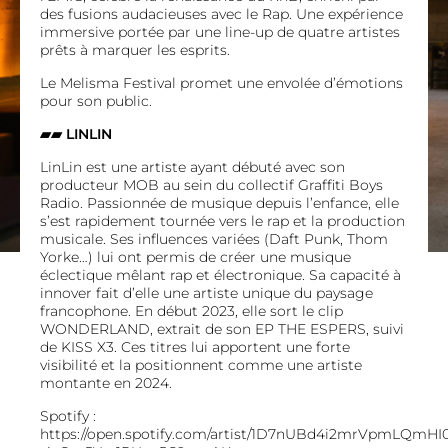
des fusions audacieuses avec le Rap. Une expérience
immersive portée par une line-up de quatre artistes
prêts à marquer les esprits.
Le Melisma Festival promet une envolée d’émotions
pour son public.
▰▰
LINLIN
LinLin est une artiste ayant débuté avec son
producteur MOB au sein du collectif Graffiti Boys
Radio. Passionnée de musique depuis l’enfance, elle
s’est rapidement tournée vers le rap et la production
musicale. Ses influences variées (Daft Punk, Thom
Yorke…) lui ont permis de créer une musique
éclectique mêlant rap et électronique. Sa capacité à
innover fait d’elle une artiste unique du paysage
francophone. En début 2023, elle sort le clip
WONDERLAND, extrait de son EP THE ESPERS, suivi
de KISS X3. Ces titres lui apportent une forte
visibilité et la positionnent comme une artiste
montante en 2024.
Spotify :
https://open.spotify.com/artist/1D7nUBd4i2mrVpmLQmHI