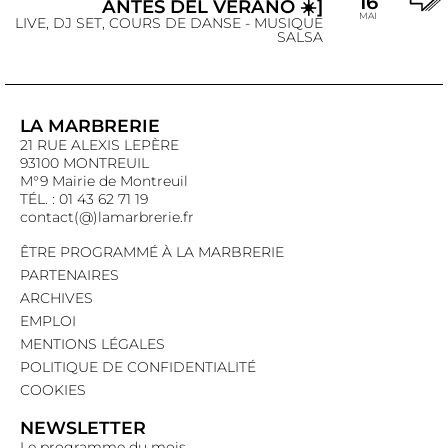
16
ANTES DEL VERANO ☀️]
MAI
LIVE, DJ SET, COURS DE DANSE - MUSIQUE
SALSA
LA MARBRERIE
21 RUE ALEXIS LEPÈRE
93100 MONTREUIL
M°9 Mairie de Montreuil
TÉL. : 01 43 62 71 19
contact(@)lamarbrerie.fr
ÊTRE PROGRAMMÉ À LA MARBRERIE
PARTENAIRES
ARCHIVES
EMPLOI
MENTIONS LÉGALES
POLITIQUE DE CONFIDENTIALITÉ
COOKIES
NEWSLETTER
Le programme du mois,