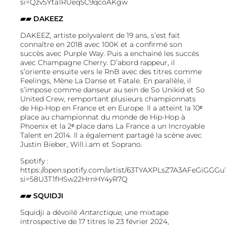
si=Qzv5Yta1RUeq5C9qcoAKgw
▰▰
DAKEEZ
DAKEEZ, artiste polyvalent de 19 ans, s’est fait
connaître en 2018 avec 100K et a confirmé son
succès avec Purple Way. Puis a enchainé les succès
avec Champagne Cherry. D’abord rappeur, il
s’oriente ensuite vers le RnB avec des titres comme
Feelings, Mène La Danse et Fatale. En parallèle, il
s’impose comme danseur au sein de So Unikid et So
United Crew, remportant plusieurs championnats
de Hip-Hop en France et en Europe. Il a atteint la 10ᵉ
place au championnat du monde de Hip-Hop à
Phoenix et la 2ᵉ place dans La France a un Incroyable
Talent en 2014. Il a également partagé la scène avec
Justin Bieber, Will.i.am et Soprano.
Spotify :
https://open.spotify.com/artist/63TYAXPLsZ7A3AFeGiGGGu
si=58U3T1fHSw22HrnHY4yR7Q
▰▰
SQUIDJI
Squidji a dévoilé
Antarctique
, une mixtape
introspective de 17 titres le 23 février 2024,