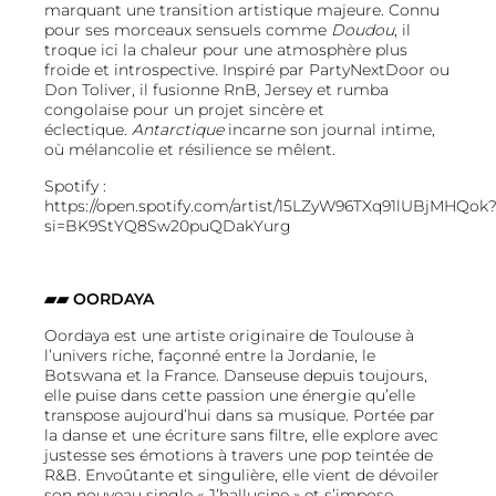
marquant une transition artistique majeure. Connu
pour ses morceaux sensuels comme
Doudou
, il
troque ici la chaleur pour une atmosphère plus
froide et introspective. Inspiré par PartyNextDoor ou
Don Toliver, il fusionne RnB, Jersey et rumba
congolaise pour un projet sincère et
éclectique.
Antarctique
incarne son journal intime,
où mélancolie et résilience se mêlent.
Spotify :
https://open.spotify.com/artist/15LZyW96TXq91lUBjMHQok
si=BK9StYQ8Sw20puQDakYurg
▰▰
OORDAYA
Oordaya est une artiste originaire de Toulouse à
l’univers riche, façonné entre la Jordanie, le
Botswana et la France. Danseuse depuis toujours,
elle puise dans cette passion une énergie qu’elle
transpose aujourd’hui dans sa musique. Portée par
la danse et une écriture sans filtre, elle explore avec
justesse ses émotions à travers une pop teintée de
R&B. Envoûtante et singulière, elle vient de dévoiler
son nouveau single « J’hallucine » et s’impose