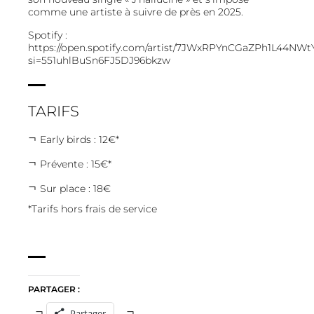
comme une artiste à suivre de près en 2025.
Spotify :
https://open.spotify.com/artist/7JWxRPYnCGaZPh1L44NWt
si=551uhlBuSn6FJ5DJ96bkzw
TARIFS
Early birds : 12€*
Prévente : 15€*
Sur place : 18€
*Tarifs hors frais de service
PARTAGER :
Partager