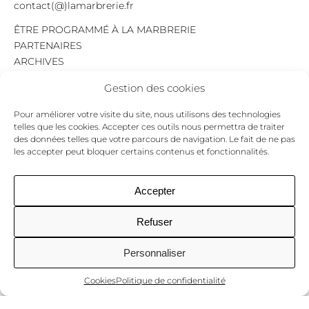
contact(@)lamarbrerie.fr
ÊTRE PROGRAMMÉ À LA MARBRERIE
PARTENAIRES
ARCHIVES
EMPLOI
Gestion des cookies
MENTIONS LÉGALES
POLITIQUE DE CONFIDENTIALITÉ
Pour améliorer votre visite du site, nous utilisons des technologies
COOKIES
telles que les cookies. Accepter ces outils nous permettra de traiter
des données telles que votre parcours de navigation. Le fait de ne pas
NEWSLETTER
les accepter peut bloquer certains contenus et fonctionnalités.
Le programme du mois,
pour ne jamais passer à côté d’un événement.
GO !
Accepter
Refuser
Facebook
Twitter
Insta
Personnaliser
Cookies
Politique de confidentialité