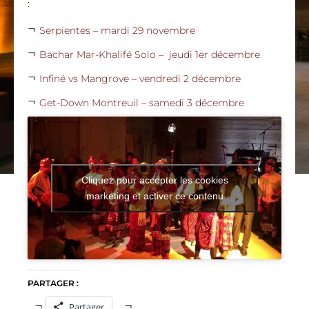
:
Serpientes – mardi 29 novembre
Bachar Mar-Khalifé Solo – jeudi 1er décembre
Infiné vs Mangrove – vendredi 2 décembre
Get-Down Montreuil – samedi 3 décembre
Cliquez pour accepter les cookies
marketing et activer ce contenu
PARTAGER :
Partager