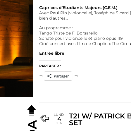
Caprices d’Etudiants Majeurs (C.E.M.)
Avec Paul Pin [violoncelle], Joséphine Sicard [
bien d’autres…
Au programme :
Tango Triste de F. Borsarello
Sonate pour violoncelle et piano opus 119
Ciné-concert avec film de Chaplin « The Circu
Entrée libre
PARTAGER :
Partager
T2I W/ PATRICK 
LUNDI
4
SET
JUIN