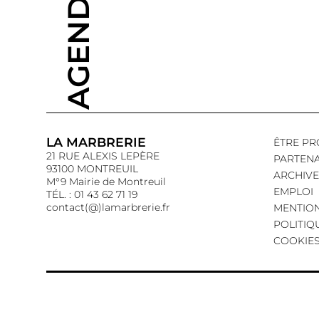
AGENDA
LA MARBRERIE
ÊTRE PR
21 RUE ALEXIS LEPÈRE
PARTENA
93100 MONTREUIL
ARCHIVE
M°9 Mairie de Montreuil
EMPLOI
TÉL. : 01 43 62 71 19
contact(@)lamarbrerie.fr
MENTION
POLITIQ
COOKIE