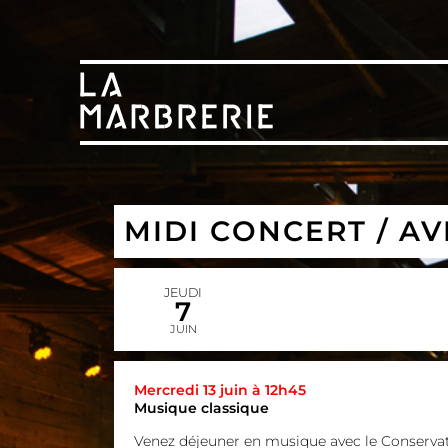
MIDI CONCERT / A
JEUDI
7
JUIN
Mercredi 13 juin à 12h45
Musique classique
Venez déjeuner en musique avec le Conservat