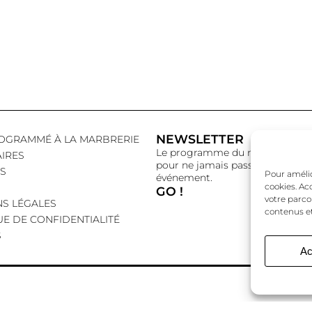
NEWSLETTER
OGRAMMÉ À LA MARBRERIE
Le programme du mois,
IRES
pour ne jamais passer à côté d’
S
Pour amélior
événement.
cookies. Ac
GO !
votre parco
S LÉGALES
contenus et
UE DE CONFIDENTIALITÉ
S
Ac