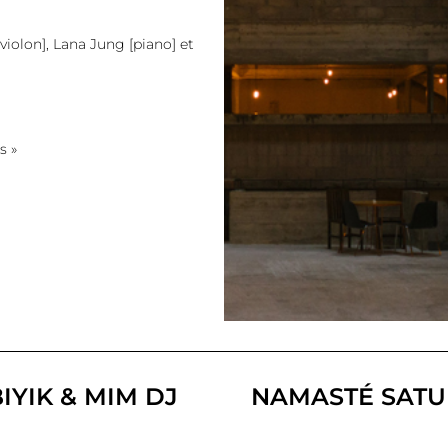
violon], Lana Jung [piano] et
s »
BIYIK & MIM DJ
NAMASTÉ SATU