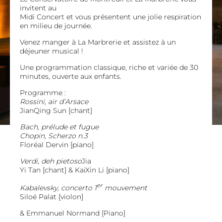
invitent au
Midi Concert et vous présentent une jolie respiration
en milieu de journée.
Venez manger à La Marbrerie et assistez à un
déjeuner musical !
Une programmation classique, riche et variée de 30
minutes, ouverte aux enfants.
Programme :
Rossini, air d’Arsace
JianQing Sun [chant]
Bach, prélude et fugue
Chopin, Scherzo n.3
Floréal Dervin [piano]
Verdi, deh pietoso
Jia
Yi Tan [chant] & KaiXin Li [piano]
er
Kabalevsky, concerto 1
mouvement
Siloé Palat [violon]
& Emmanuel Normand [Piano]