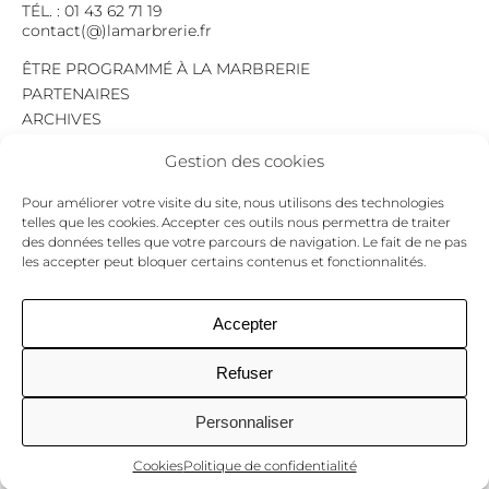
TÉL. : 01 43 62 71 19
contact(@)lamarbrerie.fr
ÊTRE PROGRAMMÉ À LA MARBRERIE
PARTENAIRES
ARCHIVES
EMPLOI
Gestion des cookies
MENTIONS LÉGALES
POLITIQUE DE CONFIDENTIALITÉ
Pour améliorer votre visite du site, nous utilisons des technologies
COOKIES
telles que les cookies. Accepter ces outils nous permettra de traiter
des données telles que votre parcours de navigation. Le fait de ne pas
NEWSLETTER
les accepter peut bloquer certains contenus et fonctionnalités.
Le programme du mois,
pour ne jamais passer à côté d’un événement.
GO !
Accepter
Refuser
Facebook
Twitter
Insta
Personnaliser
Cookies
Politique de confidentialité