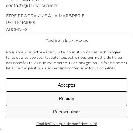
contact(@)lamarbrerie.fr
ÊTRE PROGRAMMÉ À LA MARBRERIE
PARTENAIRES
ARCHIVES
EMPLOI
Gestion des cookies
MENTIONS LÉGALES
POLITIQUE DE CONFIDENTIALITÉ
Pour améliorer votre visite du site, nous utilisons des technologies
COOKIES
telles que les cookies. Accepter ces outils nous permettra de traiter
des données telles que votre parcours de navigation. Le fait de ne pas
NEWSLETTER
les accepter peut bloquer certains contenus et fonctionnalités.
Le programme du mois,
pour ne jamais passer à côté d’un événement.
GO !
Accepter
Refuser
Facebook
Twitter
Insta
Personnaliser
Cookies
Politique de confidentialité