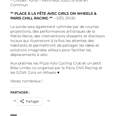
– Choukri Yonis – Montreuil 2020, la ville en
Commun
** PLACE À LA FÊTE AVEC GIRLS ON WHEELS &
PARIS CHILL RACING **
– DÈS 21h30
La soirée sera également rythmée par de courtes
projections, des performances artistiques de la
Petite Reine, des interventions d’experts et d’acteurs
locaux qui illustreront à la fois les attentes des
habitants et permettront de partager les idées et
solutions imaginées ailleurs pour faciliter les
déplacements à vélo.
Aux platines les
Pizza Yolo Cycling Club
et un petit
Bike Limbo co-organisé par le
Paris Chill Racing
et
les
GOW: Girls on Wheels
♥
Venez nombreux !
PARTAGER :
Partager