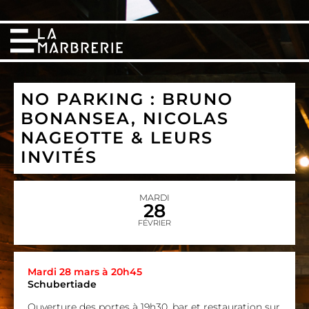
NO PARKING : BRUNO
BONANSEA, NICOLAS
NAGEOTTE & LEURS
INVITÉS
MARDI
28
FÉVRIER
Mardi 28 mars à 20h45
Schubertiade
Ouverture des portes à 19h30, bar et restauration sur