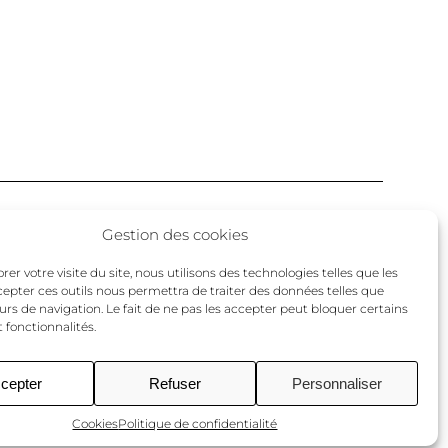
Facebook
Twitter
Instagram
Gestion des cookies
un
er votre visite du site, nous utilisons des technologies telles que les
cepter ces outils nous permettra de traiter des données telles que
urs de navigation. Le fait de ne pas les accepter peut bloquer certains
 fonctionnalités.
cepter
Refuser
Personnaliser
Cookies
Politique de confidentialité