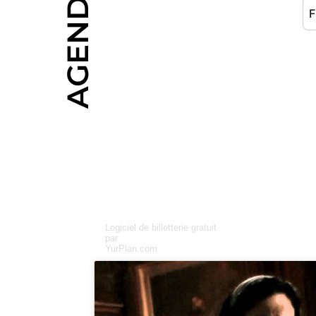
AGENDA
Logiciel de billetterie gratuit
par
YurPlan.com