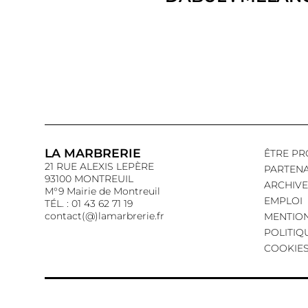
LA MARBRERIE
ÊTRE PR
21 RUE ALEXIS LEPÈRE
PARTENA
93100 MONTREUIL
ARCHIVE
M°9 Mairie de Montreuil
EMPLOI
TÉL. : 01 43 62 71 19
contact(@)lamarbrerie.fr
MENTION
POLITIQ
COOKIE