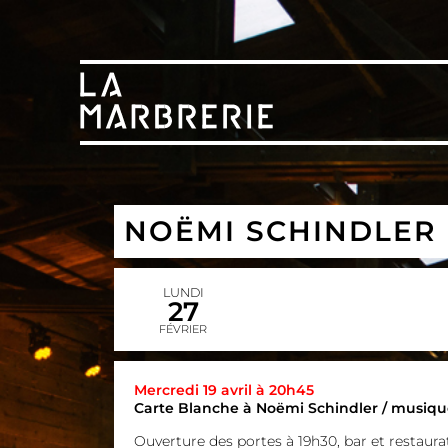
NOËMI SCHINDLER 
LUNDI
27
FÉVRIER
Mercredi 19 avril à 20h45
Carte Blanche à Noëmi Schindler / musiqu
Ouverture des portes à 19h30, bar et restaurat