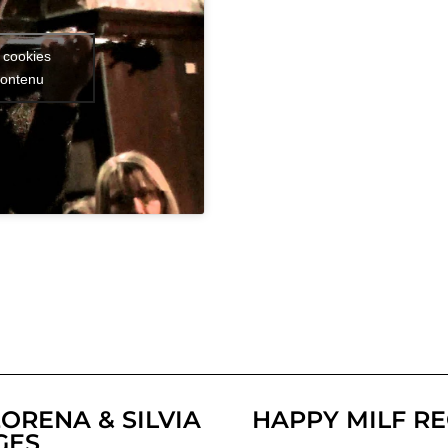
 cookies
contenu
ORENA & SILVIA
HAPPY MILF R
GES