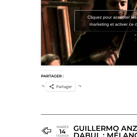
Cliquez pour accepter les
marketing et activer ce 
PARTAGER :
Partager
GUILLERMO ANZ
MARDI
14
DABUL : MÉLAN
FÉVRIER