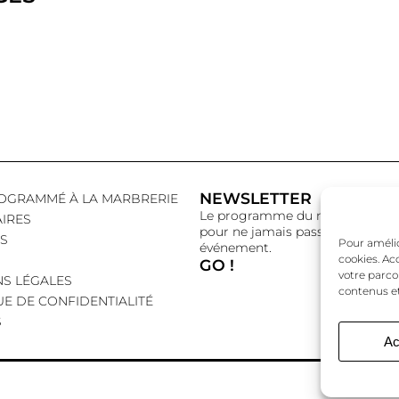
NEWSLETTER
OGRAMMÉ À LA MARBRERIE
Le programme du mois,
IRES
pour ne jamais passer à côté d’
S
Pour amélior
événement.
cookies. Ac
GO !
votre parco
S LÉGALES
contenus et
UE DE CONFIDENTIALITÉ
S
Ac