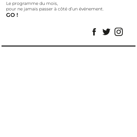
Le programme du mois,
pour ne jamais passer à côté d’un événement.
GO !
Facebook
Twitter
Insta