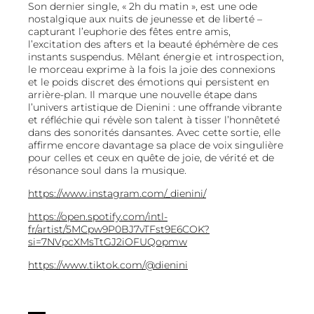
Son dernier single, « 2h du matin », est une ode
nostalgique aux nuits de jeunesse et de liberté –
capturant l’euphorie des fêtes entre amis,
l’excitation des afters et la beauté éphémère de ces
instants suspendus. Mêlant énergie et introspection,
le morceau exprime à la fois la joie des connexions
et le poids discret des émotions qui persistent en
arrière-plan. Il marque une nouvelle étape dans
l’univers artistique de Dienini : une offrande vibrante
et réfléchie qui révèle son talent à tisser l’honnêteté
dans des sonorités dansantes. Avec cette sortie, elle
affirme encore davantage sa place de voix singulière
pour celles et ceux en quête de joie, de vérité et de
résonance soul dans la musique.
https://www.instagram.com/_dienini/
https://open.spotify.com/intl-
fr/artist/5MCpw9P0BJ7vTFst9E6COK?
si=7NVpcXMsTtGJ2iOFUQopmw
https://www.tiktok.com/@dienini