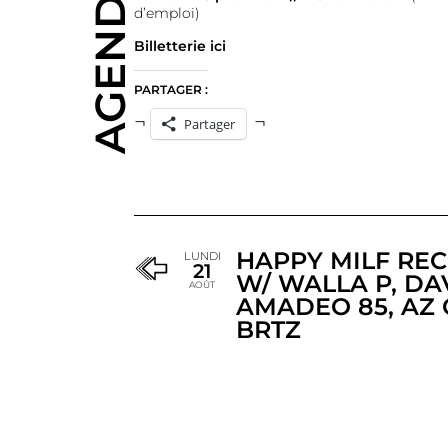
AGENDA
d’emploi)
Billetterie ici
PARTAGER :
Partager
HAPPY MILF REC
LUNDI
21
W/ WALLA P, DA
AOÛT
AMADEO 85, AZ 
BRTZ