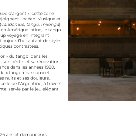
euve d’argent », cette zone
ejoignent l’océan. Musique et
(
candombe
,
tango
,
milonga
)
 en Amérique latine, le tango
ucoup voyagé en intégrant
t aujourd’hui autant de styles
tiques contrastées.
or » du tango, dans les
 son déclin et sa rénovation
ance dans les années 1980.
 du « tango-chanson » et
 ses nuits et ses douleurs…
elle de l’Argentine, à travers
e, servie par le jeu élégant
26 ans et demandeurs