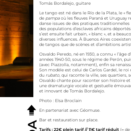
Tomás Bordalejo, guitare
Le tango est né dans le Río de la Plata, le « fl
de
pampa
où les fleuves Paraná et Uruguay r
danse issues de des pratiques traditionnelles 
des populations d’esclaves africains déportés
s’est ensuite fait urbain, « blanc », et a bea
diverses influences. À Buenos Aires coexisten
de tangos que de scènes et d’ambitions artis
Osvaldo Peredo, né en 1930, a connu « l’âge d’
années 1940-50, sous le régime de Perón, puis
(avec Piazzolla, notamment), enfin sa renaiss
Son modèle est celui de Carlos Gardel, le roi
du
rubato
, qui raconte la ville, ses quartiers,
Osvaldo chante pour raconter son histoire et c
une dramaturgie vocale et gestuelle émouvant
et innovant de Tomás Bordalejo.
Photo : Elsa Broclain
En partenariat avec Géomuse.
Bar et restauration sur place.
Tarifs : 22€ plein tarif // 11€ tarif réduit
(
–
de 