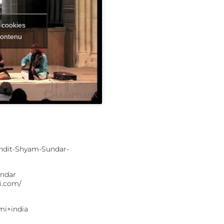
 cookies
contenu
ndit-Shyam-Sundar-
undar
i.com/
i+india