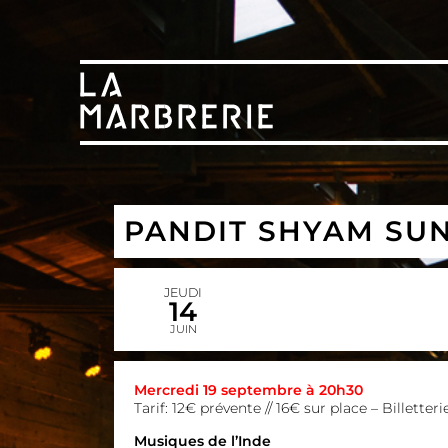
PANDIT SHYAM SU
JEUDI
14
JUIN
Mercredi 19 septembre à 20h30
Tarif: 12€ prévente // 16€ sur place –
Billetteri
Musiques de l’Inde