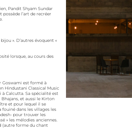
ndien, Pandit Shyam Sundar
 possède l’art de recréer
e.
 bijou ». D’autres évoquent «
sité lorsque, au cours des
ar Goswami est formé à
 en Hindustani Classical Music
 à Calcutta. Sa spécialité est
, Bhajans, et aussi le Kirton
tre et pour lequel il se
 fouiné dans les villages les
desh- pour trouver les
assé » les mélodies anciennes.
ad (autre forme du chant