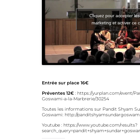
Cliquez pour accepter les
marketing et activer ce 
Entrée sur place 16€
Préventes 12€
:
https://y
urplan.com/event/Pa
Goswami-a-la-Marbrerie/30254
Toutes les informations sur Pandit Shyam S
Goswami:
http://panditshyamsundargoswam
Youtube :
https://www.youtube.com/results?
search_query=pandit+shyam+sundar+goswam