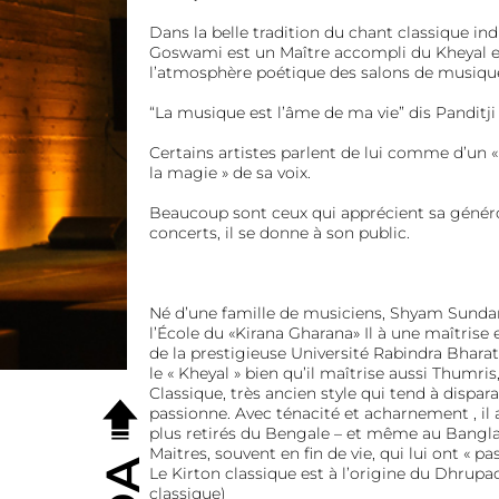
Dans la belle tradition du chant classique i
Goswami est un Maître accompli du Kheyal et
l’atmosphère poétique des salons de musiqu
“La musique est l’âme de ma vie” dis Panditji
Certains artistes parlent de lui comme d’un «
la magie » de sa voix.
Beaucoup sont ceux qui apprécient sa généro
concerts, il se donne à son public.
Né d’une famille de musiciens, Shyam Sund
l’École du «Kirana Gharana» Il à une maîtrise
de la prestigieuse Université Rabindra Bharati
le « Kheyal » bien qu’il maîtrise aussi Thumris
Classique, très ancien style qui tend à disparaî
passionne. Avec ténacité et acharnement , il a
plus retirés du Bengale – et même au Bangla
Maitres, souvent en fin de vie, qui lui ont « p
Le Kirton classique est à l’origine du Dhrup
classique)