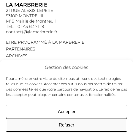
LA MARBRERIE
21 RUE ALEXIS LEPÈRE
93100 MONTREUIL
M°9 Mairie de Montreuil
TÉL. : 01 43 62 71 19
contact(@)lamarbrerie.fr
ÊTRE PROGRAMMÉ À LA MARBRERIE
PARTENAIRES
ARCHIVES
EMPLOI
Gestion des cookies
MENTIONS LÉGALES
POLITIQUE DE CONFIDENTIALITÉ
Pour améliorer votre visite du site, nous utilisons des technologies
COOKIES
telles que les cookies. Accepter ces outils nous permettra de traiter
des données telles que votre parcours de navigation. Le fait de ne pas
NEWSLETTER
les accepter peut bloquer certains contenus et fonctionnalités.
Le programme du mois,
pour ne jamais passer à côté d’un événement.
GO !
Accepter
Refuser
Facebook
Twitter
Insta