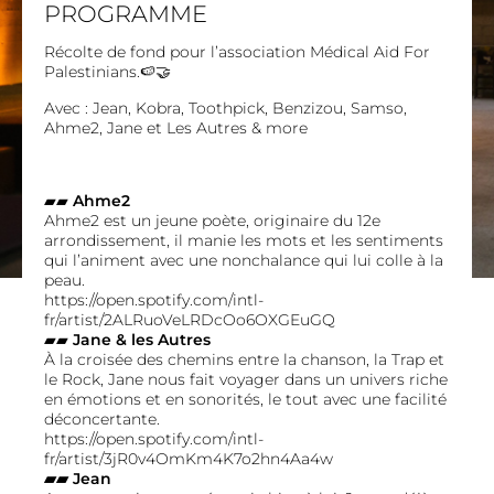
PROGRAMME
Récolte de fond pour l’association Médical Aid For
Palestinians.🍉🤝
Avec : Jean, Kobra, Toothpick, Benzizou, Samso,
Ahme2, Jane et Les Autres & more
▰▰
Ahme2
Ahme2 est un jeune poète, originaire du 12e
arrondissement, il manie les mots et les sentiments
qui l’animent avec une nonchalance qui lui colle à la
peau.
https://open.spotify.com/intl-
fr/artist/2ALRuoVeLRDcOo6OXGEuGQ
▰▰
Jane & les Autres
À la croisée des chemins entre la chanson, la Trap et
le Rock, Jane nous fait voyager dans un univers riche
en émotions et en sonorités, le tout avec une facilité
déconcertante.
https://open.spotify.com/intl-
fr/artist/3jR0v4OmKm4K7o2hn4Aa4w
▰▰ Jean