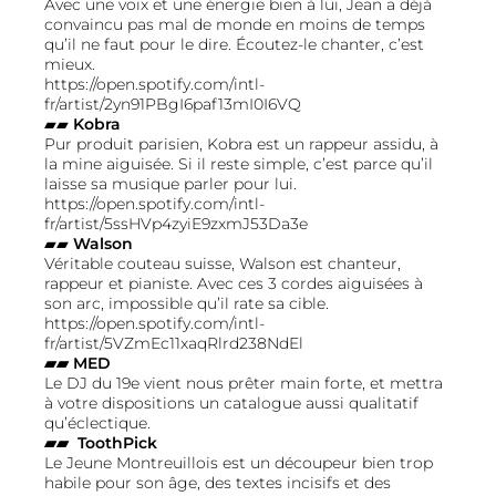
Avec une voix et une énergie bien à lui, Jean a déjà
convaincu pas mal de monde en moins de temps
qu’il ne faut pour le dire. Écoutez-le chanter, c’est
mieux.
https://open.spotify.com/intl-
fr/artist/2yn91PBgI6paf13mI0I6VQ
▰▰
Kobra
Pur produit parisien, Kobra est un rappeur assidu, à
la mine aiguisée. Si il reste simple, c’est parce qu’il
laisse sa musique parler pour lui.
https://open.spotify.com/intl-
fr/artist/5ssHVp4zyiE9zxmJ53Da3e
▰▰
Walson
Véritable couteau suisse, Walson est chanteur,
rappeur et pianiste. Avec ces 3 cordes aiguisées à
son arc, impossible qu’il rate sa cible.
https://open.spotify.com/intl-
fr/artist/5VZmEc11xaqRlrd238NdEl
▰▰ MED
Le DJ du 19e vient nous prêter main forte, et mettra
à votre dispositions un catalogue aussi qualitatif
qu’éclectique.
▰▰ ToothPick
Le Jeune Montreuillois est un découpeur bien trop
habile pour son âge, des textes incisifs et des