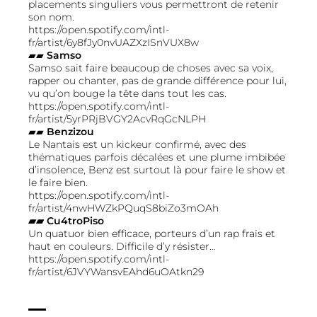
placements singuliers vous permettront de retenir
son nom.
https://open.spotify.com/intl-
fr/artist/6y8fJy0nvUAZXzISnVUX8w
▰▰
Samso
Samso sait faire beaucoup de choses avec sa voix,
rapper ou chanter, pas de grande différence pour lui,
vu qu’on bouge la tête dans tout les cas.
https://open.spotify.com/intl-
fr/artist/5yrPRjBVGY2AcvRqGcNLPH
▰▰
Benzizou
Le Nantais est un kickeur confirmé, avec des
thématiques parfois décalées et une plume imbibée
d’insolence, Benz est surtout là pour faire le show et
le faire bien.
https://open.spotify.com/intl-
fr/artist/4nwHWZkPQuqS8biZo3mOAh
▰▰ Cu4troPiso
Un quatuor bien efficace, porteurs d’un rap frais et
haut en couleurs. Difficile d’y résister…
https://open.spotify.com/intl-
fr/artist/6JVYWansvEAhd6uOAtkn29