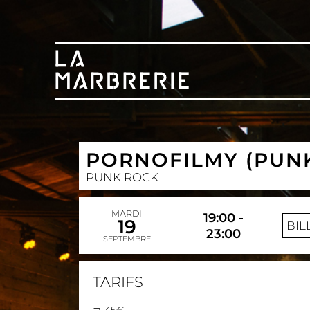
PORNOFILMY (PUN
PUNK ROCK
MARDI
19:00 -
19
BIL
23:00
SEPTEMBRE
TARIFS