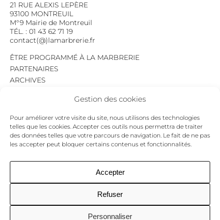
21 RUE ALEXIS LEPÈRE
93100 MONTREUIL
M°9 Mairie de Montreuil
TÉL. : 01 43 62 71 19
contact(@)lamarbrerie.fr
ÊTRE PROGRAMMÉ À LA MARBRERIE
PARTENAIRES
ARCHIVES
EMPLOI
Gestion des cookies
MENTIONS LÉGALES
POLITIQUE DE CONFIDENTIALITÉ
Pour améliorer votre visite du site, nous utilisons des technologies
COOKIES
telles que les cookies. Accepter ces outils nous permettra de traiter
des données telles que votre parcours de navigation. Le fait de ne pas
NEWSLETTER
les accepter peut bloquer certains contenus et fonctionnalités.
Le programme du mois,
pour ne jamais passer à côté d’un événement.
GO !
Accepter
Refuser
Facebook
Twitter
Insta
Personnaliser