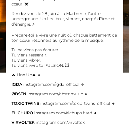
cœur.
💓
Rendez vous le 28 juin à La Marbrerie, l’antre
underground. Un lieu brut, vibrant, chargé d’âme et
d’énergie.
⚡️
Prépare-toi à vivre une nuit où chaque battement de
ton cœur résonnera au rythme de la musique.
Tu ne viens pas écouter.
Tu viens ressentir.
Tu viens vibrer.
Tu viens vivre ta PULSION.
💥
🔥 Line Up🔥 🔸
IGDA
instagram.com/igda_official
🔸
ØBSTN
instagram.com/obstnmusic
🔸
TOXIC TWINS
instagram.com/toxic_twins_official
🔸
EL CHUPO
instagram.com/elchupo.hard
🔸
VIRVOLTEK
instagram.com/virvoltek