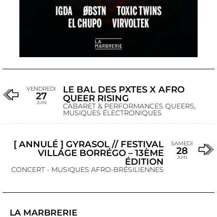
LE BAL DES PXTES X AFRO
VENDREDI
27
QUEER RISING
JUIN
CABARET & PERFORMANCES QUEERS,
MUSIQUES ÉLECTRONIQUES
[ ANNULÉ ] GYRASOL // FESTIVAL
SAMEDI
28
VILLAGE BORRÉGO – 13ÈME
JUIN
ÉDITION
CONCERT - MUSIQUES AFRO-BRÉSILIENNES
LA MARBRERIE