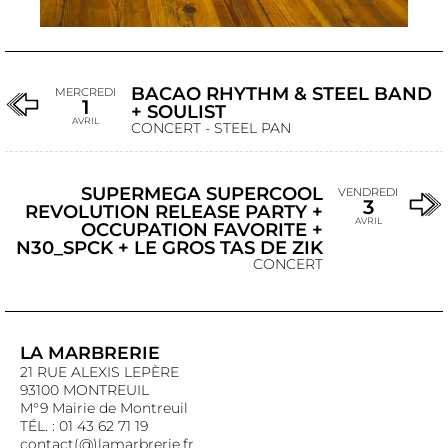
BACAO RHYTHM & STEEL BAND
MERCREDI
1
+ SOULIST
AVRIL
CONCERT - STEEL PAN
SUPERMEGA SUPERCOOL
VENDREDI
3
REVOLUTION RELEASE PARTY +
AVRIL
OCCUPATION FAVORITE +
N30_SPCK + LE GROS TAS DE ZIK
CONCERT
LA MARBRERIE
21 RUE ALEXIS LEPÈRE
93100 MONTREUIL
M°9 Mairie de Montreuil
TÉL. : 01 43 62 71 19
contact(@)lamarbrerie.fr