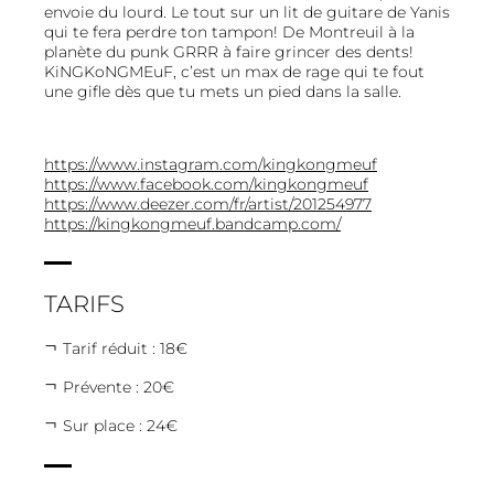
envoie du lourd. Le tout sur un lit de guitare de Yanis
qui te fera perdre ton tampon! De Montreuil à la
planète du punk GRRR à faire grincer des dents!
KiNGKoNGMEuF, c’est un max de rage qui te fout
une gifle dès que tu mets un pied dans la salle.
https://www.instagram.com/kingkongmeuf
https://www.facebook.com/kingkongmeuf
https://www.deezer.com/fr/artist/201254977
https://kingkongmeuf.bandcamp.com/
TARIFS
Tarif réduit : 18€
Prévente : 20€
Sur place : 24€