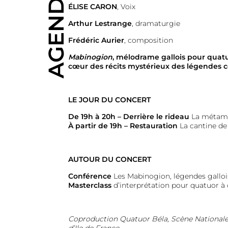
AGENDA
ÉLISE CARON
,
Voix
Arthur Lestrange
, dramaturgie
Frédéric Aurier
, composition
Mabinogion
, mélodrame gallois pour quatu
cœur des récits mystérieux des légendes ce
LE JOUR DU CONCERT
De 19h à 20h – Derrière le rideau
La métamo
À partir de 19h – Restauration
La cantine de
AUTOUR DU CONCERT
Conférence
Les Mabinogion, légendes galloi
Masterclass
d’interprétation pour quatuor à
Coproduction Quatuor Béla, Scène Nationale