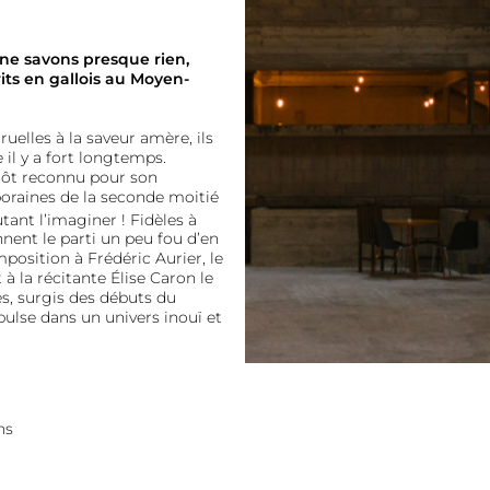
 ne savons presque rien,
its en gallois au Moyen-
.
cruelles à la saveur amère, ils
il y a fort longtemps.
tôt reconnu pour son
raines de la seconde moitié
utant l’imaginer ! Fidèles à
ennent le parti un peu fou d’en
mposition à Frédéric Aurier, le
 à la récitante Élise Caron le
s, surgis des débuts du
ulse dans un univers inouï et
ns