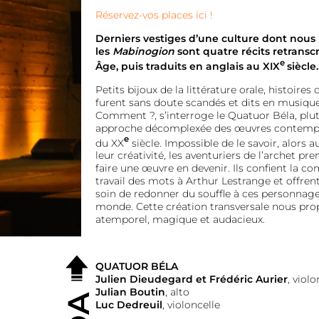
Réservez-vos places ici !
Derniers vestiges d’une culture dont nous
les
Mabinogion
sont quatre récits retranscr
e
Âge, puis traduits en anglais au XIX
siècle
Petits bijoux de la littérature orale, histoires 
furent sans doute scandés et dits en musique 
Comment ?, s’interroge le Quatuor Béla, plu
approche décomplexée des œuvres contempo
e
du XX
siècle. Impossible de le savoir, alors a
leur créativité, les aventuriers de l’archet pr
faire une œuvre en devenir. Ils confient la co
travail des mots à Arthur Lestrange et offrent
soin de redonner du souffle à ces personnage
monde. Cette création transversale nous prop
atemporel, magique et audacieux.
QUATUOR BÉLA
Julien Dieudegard et Frédéric Aurier
, violo
Julian Boutin
, alto
Luc Dedreuil
, violoncelle