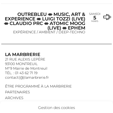
OUTREBLEU ᚒ MUSIC, ART &
SAMEDI
5
EXPERIENCE ᚒ LUIGI TOZZI (LIVE)
MARS
ᚒ CLAUDIO PRC ᚒ ATOMIC MOOG
(LIVE) ᚒ EPHEM
EXPÉRIENCE / AMBIENT / DEEP-TECHNO
LA MARBRERIE
21 RUE ALEXIS LEPÈRE
93100 MONTREUIL
M°9 Mairie de Montreuil
TÉL. : 01 43 62 71 19
contact(@)lamarbrerie.fr
ÊTRE PROGRAMMÉ À LA MARBRERIE
PARTENAIRES
ARCHIVES
EMPLOI
Gestion des cookies
MENTIONS LÉGALES