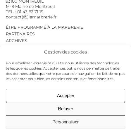
93100 MONTREUIL
M°9 Mairie de Montreuil
TÉL. : 01 43 62 71 19
contact(@)lamarbrerie.fr
ÊTRE PROGRAMMÉ À LA MARBRERIE
PARTENAIRES
ARCHIVES
EMPLOI
Gestion des cookies
MENTIONS LÉGALES
POLITIQUE DE CONFIDENTIALITÉ
Pour améliorer votre visite du site, nous utilisons des technologies
COOKIES
telles que les cookies. Accepter ces outils nous permettra de traiter
des données telles que votre parcours de navigation. Le fait de ne pas
NEWSLETTER
les accepter peut bloquer certains contenus et fonctionnalités.
Le programme du mois,
pour ne jamais passer à côté d’un événement.
GO !
Accepter
Refuser
Facebook
Twitter
Insta
Personnaliser