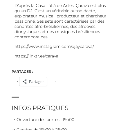
D’après la Casa LáLá de Artes, Çaravá est plus
qu’un DJ. C’est un véritable autodidacte,
explorateur musical, producteur et chercheur
passionné. Ses sets sont caractérisés par des
sonorités afro-brésiliennes, des afrooves
dionysiaques et des musiques brésiliennes
contemporaines.
https://www.instagram.com/djaycarava/
https://linktr.ee/carava
PARTAGER :
Partager
INFOS PRATIQUES
Ouverture des portes : 19h00
Cantine de 19h30 à 21h30