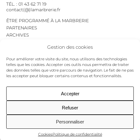
TÉL. : 01 43 62 71 19
contact(@)lamarbrerie.fr
ÊTRE PROGRAMMÉ À LA MARBRERIE
PARTENAIRES
ARCHIVES
EMPLOI
Gestion des cookies
MENTIONS LÉGALES
POLITIQUE DE CONFIDENTIALITÉ
Pour améliorer votre visite du site, nous utilisons des technologies
COOKIES
telles que les cookies. Accepter ces outils nous permettra de traiter
des données telles que votre parcours de navigation. Le fait de ne pas
NEWSLETTER
les accepter peut bloquer certains contenus et fonctionnalités.
Le programme du mois,
pour ne jamais passer à côté d’un événement.
GO !
Accepter
Refuser
Facebook
Twitter
Insta
Personnaliser
Cookies
Politique de confidentialité