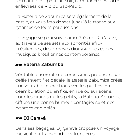
recréant ainsi, pour un soir, l’ambiance des rodas
enfiévrées de Rio ou São-Paulo.
La Bateria de Zabumba sera également de la
partie, et vous fera danser jusqu’à la transe aux
rythmes de leurs percussions !
Le voyage se poursuivra aux côtés de Dj Carava,
au travers de ses sets aux sonorités afro-
brésiliennes, des afrooves dionysiaques et des
musiques brésiliennes contemporaines.
▰▰ Bateria Zabumba
Véritable ensemble de percussions proposant un
défilé inventif et décalé, la Bateria Zabumba créée
une véritable interaction avec les publics. En
déambulation ou en fixe, en rue ou sur scène,
pour les grands ou les petits, la Bateria Zabumba
diffuse une bonne humeur contagieuse et des
rythmes endiablés.
▰▰ DJ Çaravá
Dans ses bagages, Dj Çaravá propose un voyage
musical qui transcende les frontières.