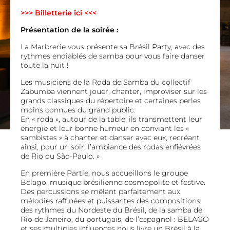
>>> Billetterie ici <<<
Présentation de la soirée :
La Marbrerie vous présente sa Brésil Party, avec des
rythmes endiablés de samba pour vous faire danser
toute la nuit !
Les musiciens de la Roda de Samba du collectif
Zabumba
viennent jouer, chanter, improviser sur les
grands classiques du répertoire et certaines perles
moins connues du grand public.
En « roda », autour de la table, ils transmettent leur
énergie et leur bonne humeur en conviant les «
sambistes » à chanter et danser avec eux, recréant
ainsi, pour un soir, l’ambiance des rodas enfiévrées
de Rio ou São-Paulo. »
En première Partie, nous accueillons le groupe
Belago, musique brésilienne cosmopolite et festive.
Des percussions se mêlant parfaitement aux
mélodies raffinées et puissantes des compositions,
des rythmes du Nordeste du Brésil, de la samba de
Rio de Janeiro, du portugais, de l’espagnol : BELAGO
et ses multiples influences nous livre un Brésil à la