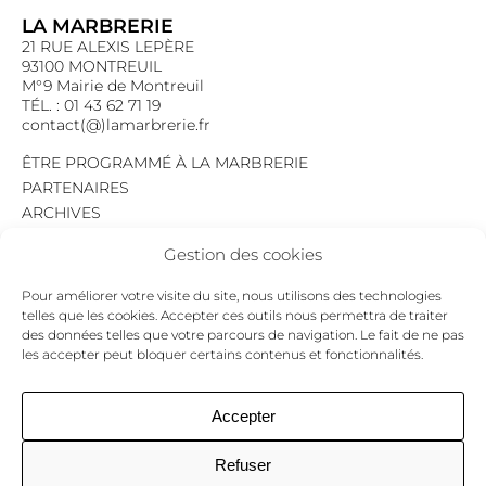
LA MARBRERIE
21 RUE ALEXIS LEPÈRE
93100 MONTREUIL
M°9 Mairie de Montreuil
TÉL. : 01 43 62 71 19
contact(@)lamarbrerie.fr
ÊTRE PROGRAMMÉ À LA MARBRERIE
PARTENAIRES
ARCHIVES
EMPLOI
Gestion des cookies
MENTIONS LÉGALES
POLITIQUE DE CONFIDENTIALITÉ
Pour améliorer votre visite du site, nous utilisons des technologies
COOKIES
telles que les cookies. Accepter ces outils nous permettra de traiter
des données telles que votre parcours de navigation. Le fait de ne pas
NEWSLETTER
les accepter peut bloquer certains contenus et fonctionnalités.
Le programme du mois,
pour ne jamais passer à côté d’un événement.
GO !
Accepter
Refuser
Facebook
Twitter
Insta