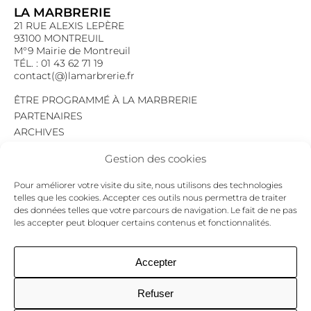
LA MARBRERIE
21 RUE ALEXIS LEPÈRE
93100 MONTREUIL
M°9 Mairie de Montreuil
TÉL. : 01 43 62 71 19
contact(@)lamarbrerie.fr
ÊTRE PROGRAMMÉ À LA MARBRERIE
PARTENAIRES
ARCHIVES
EMPLOI
Gestion des cookies
MENTIONS LÉGALES
POLITIQUE DE CONFIDENTIALITÉ
Pour améliorer votre visite du site, nous utilisons des technologies
COOKIES
telles que les cookies. Accepter ces outils nous permettra de traiter
des données telles que votre parcours de navigation. Le fait de ne pas
NEWSLETTER
les accepter peut bloquer certains contenus et fonctionnalités.
Le programme du mois,
pour ne jamais passer à côté d’un événement.
GO !
Accepter
Refuser
Facebook
Twitter
Insta