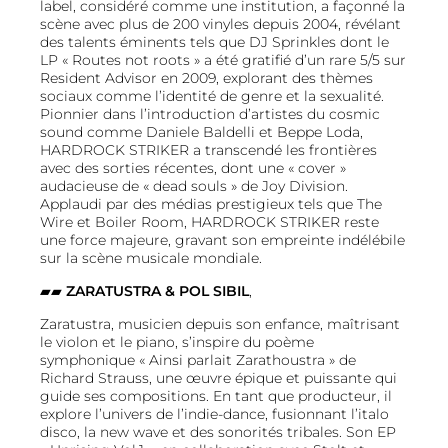
label, considéré comme une institution, a façonné la
scène avec plus de 200 vinyles depuis 2004, révélant
des talents éminents tels que DJ Sprinkles dont le
LP « Routes not roots » a été gratifié d’un rare 5/5 sur
Resident Advisor en 2009, explorant des thèmes
sociaux comme l’identité de genre et la sexualité.
Pionnier dans l’introduction d’artistes du cosmic
sound comme Daniele Baldelli et Beppe Loda,
HARDROCK STRIKER a transcendé les frontières
avec des sorties récentes, dont une « cover »
audacieuse de « dead souls » de Joy Division.
Applaudi par des médias prestigieux tels que The
Wire et Boiler Room, HARDROCK STRIKER reste
une force majeure, gravant son empreinte indélébile
sur la scène musicale mondiale.
▰▰
ZARATUSTRA & POL SIBIL
,
Zaratustra, musicien depuis son enfance, maîtrisant
le violon et le piano, s’inspire du poème
symphonique « Ainsi parlait Zarathoustra » de
Richard Strauss, une œuvre épique et puissante qui
guide ses compositions. En tant que producteur, il
explore l’univers de l’indie-dance, fusionnant l’italo
disco, la new wave et des sonorités tribales. Son EP