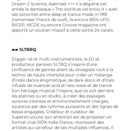
Dream 2 Science, Aakmael +++ Il a dégaîné cet
année le dantesque « The world as we know it » avec
ses sonorités entre deep et trance made in 1991
(remember Franck de wulf), là encore BEN UFO,
BICEP, MCDE ou encore Groove magazine ont
apporté un soutien massif à cette sortie 24 carats.
▰▰
SLTBBQ
Digger né et multi-instrumentiste, le DJ et
producteur parisien SLTBQ s’inspire d’une
confluence de genres allant du shoegaze rock à la
techno de haute intensité pour créer un mélange
d’indie dance énigmatique, de dark disco et d’italo
infusés de nuances acid et new wave et de trance
Son héritage musical l’inspire, que ce soit derrière
les platines ou en studio, à créer des paysages
sonores intenses et émotionnellement chargés,
soutenus par des rythmes puissants et des lignes de
basse engagées. Créateur et curateur de
Superstructure, son ambition est de proposer un
format club 100% Indie Dance, réunissant des
artistes au carrefour de ses multiples influences. Il