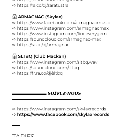
➪
https://ra.co/dj/zaratustra
𓋍
ARMAGNAC (Skylax)
➪
https://www.facebook.com/armagnacmusic
➪
https://www.instagram.com/armagnacmax
➪
https://www.instagram.com/findeverygem
➪
https://soundcloud.com/armagnac-max
➪
https://ra.co/dj/armagnac
𓋍
SLTBQ (Club Mackan)
➪
https://www.instagram.com/sltbq.wav
➪
https://soundcloud.com/sltbq
➪
https://fr.ra.co/dj/sltbq
▬▬▬▬▬▬▬▬ 𝙎𝙐𝙄𝙑𝙀𝙕-𝙉𝙊𝙐𝙎
▬▬▬▬▬▬▬▬▬▬▬▬▬▬▬▬
➪
https://www.instagram.com/skylaxrecords
➪
https://www.facebook.com/skylaxrecords
TARIFS