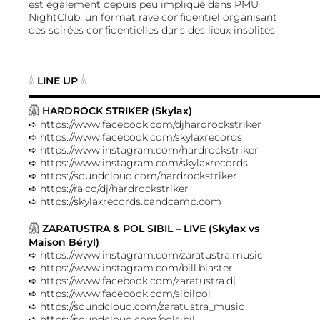
est également depuis peu impliqué dans PMU
NightClub, un format rave confidentiel organisant
des soirées confidentielles dans des lieux insolites.
𓏙
LINE UP
𓏙
▬▬▬▬▬▬▬▬▬▬▬▬▬▬▬▬▬▬▬▬▬▬▬▬▬▬▬▬▬
𓋍
HARDROCK STRIKER (Skylax)
➪
https://www.facebook.com/djhardrockstriker
➪
https://www.facebook.com/skylaxrecords
➪
https://www.instagram.com/hardrockstriker
➪
https://www.instagram.com/skylaxrecords
➪
https://soundcloud.com/hardrockstriker
➪
https://ra.co/dj/hardrockstriker
➪
https://skylaxrecords.bandcamp.com
𓋍
ZARATUSTRA & POL SIBIL – LIVE (Skylax vs
Maison Béryl)
➪
https://www.instagram.com/zaratustra.music
➪
https://www.instagram.com/bill.blaster
➪
https://www.facebook.com/zaratustra.dj
➪
https://www.facebook.com/sibilpol
➪
https://soundcloud.com/zaratustra_music
➪
https://soundcloud.com/polsibil