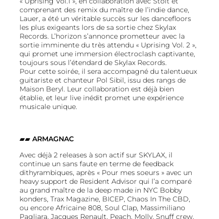
« Uprising Vol.1 », en collaboration avec Stolt et
comprenant des remix du maître de l’indie dance,
Lauer, a été un véritable succès sur les dancefloors
les plus exigeants lors de sa sortie chez Skylax
Records. L’horizon s’annonce prometteur avec la
sortie imminente du très attendu « Uprising Vol. 2 »,
qui promet une immersion électroclash captivante,
toujours sous l’étendard de Skylax Records.
Pour cette soirée, il sera accompagné du talentueux
guitariste et chanteur Pol Sibil, issu des rangs de
Maison Beryl. Leur collaboration est déjà bien
établie, et leur live inédit promet une expérience
musicale unique.
▰▰
ARMAGNAC
Avec déjà 2 releases à son actif sur SKYLAX, il
continue un sans faute en terme de feedback
dithyrambiques, après « Pour mes soeurs » avec un
heavy support de Resident Advisor qui l’a comparé
au grand maître de la deep made in NYC Bobby
konders, Trax Magazine, BICEP, Chaos In The CBD,
ou encore Africaine 808, Soul Clap, Massimiliano
Pagliara, Jacques Renault, Peach, Molly, Snuff crew,