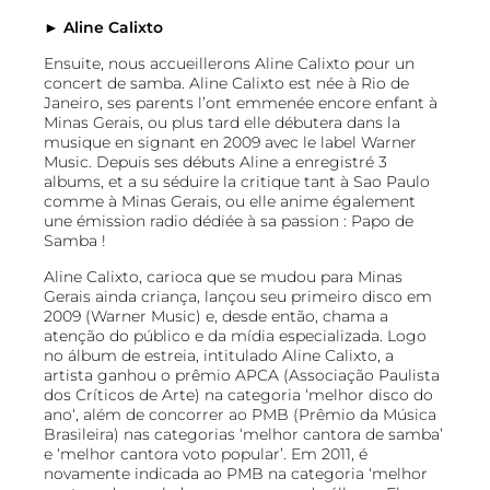
► Aline Calixto
Ensuite, nous accueillerons Aline Calixto pour un
concert de samba. Aline Calixto est née à Rio de
Janeiro, ses parents l’ont emmenée encore enfant à
Minas Gerais, ou plus tard elle débutera dans la
musique en signant en 2009 avec le label Warner
Music. Depuis ses débuts Aline a enregistré 3
albums, et a su séduire la critique tant à Sao Paulo
comme à Minas Gerais, ou elle anime également
une émission radio dédiée à sa passion : Papo de
Samba !
Aline Calixto, carioca que se mudou para Minas
Gerais ainda criança, lançou seu primeiro disco em
2009 (Warner Music) e, desde então, chama a
atenção do público e da mídia especializada. Logo
no álbum de estreia, intitulado Aline Calixto, a
artista ganhou o prêmio APCA (Associação Paulista
dos Críticos de Arte) na categoria ‘melhor disco do
ano‘, além de concorrer ao PMB (Prêmio da Música
Brasileira) nas categorias ‘melhor cantora de samba’
e ‘melhor cantora voto popular’. Em 2011, é
novamente indicada ao PMB na categoria ‘melhor