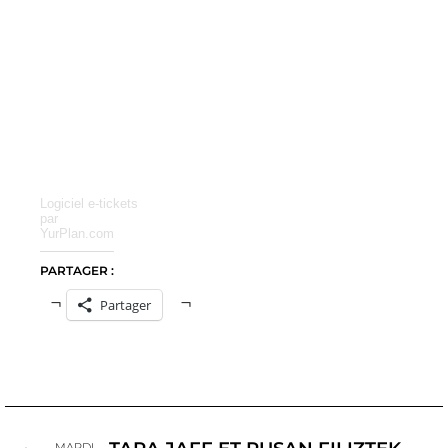
Logiciel e-tickets
par
YurPlan.com
PARTAGER :
Partager
MARDI