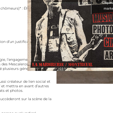
Clique
t chômeurs)* : ÉPUISÉ ❌
marke
n d’un justificatif)
rgie, l’engagement et les
s des Mescaleros, ont
 plusieurs générations qui
ssi créateur de lien social et
f et mettra en avant d’autres
ts et photos.
uccèderont sur la scène de la