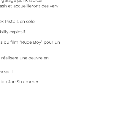
r garage punk radical
ash et accueilleront des very
ex Pistols en solo.
illy explosif.
os du film “Rude Boy” pour un
i réalisera une oeuvre en
treuil.
ation Joe Strummer.