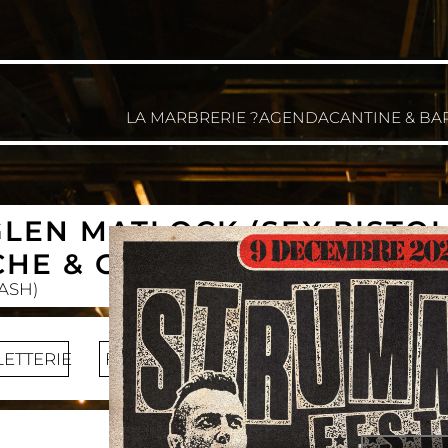
LA MARBRERIE ?
AGENDA
CANTINE & BA
GLEN MATLOCK (SEX PISTOL
ACHE & GUESTS + WDC
ASH)
LETTERIE
FACEBOOK