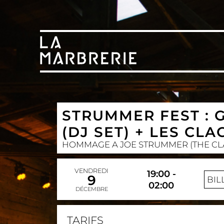
STRUMMER FEST : 
(DJ SET) + LES CL
HOMMAGE A JOE STRUMMER (THE CL
VENDREDI
19:00 -
9
BIL
02:00
DÉCEMBRE
TARIFS