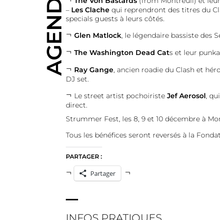
AGENDA
The Von Bastards
(from Montreuil) et leu
–
Les Clache
qui reprendront des titres du Cl
specials guests à leurs côtés.
Glen Matlock
, le légendaire bassiste des S
The Washington Dead Cat
s et leur punkab
Ray Gange
, ancien roadie du Clash et hér
DJ set.
Le street artist pochoiriste
Jef Aerosol
, qu
direct.
Strummer Fest, les 8, 9 et 10 décembre à Mon
Tous les bénéfices seront reversés à la Fond
PARTAGER :
Partager
INFOS PRATIQUES