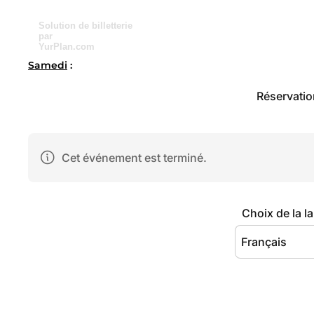
Solution de billetterie
par
YurPlan.com
Samedi
: