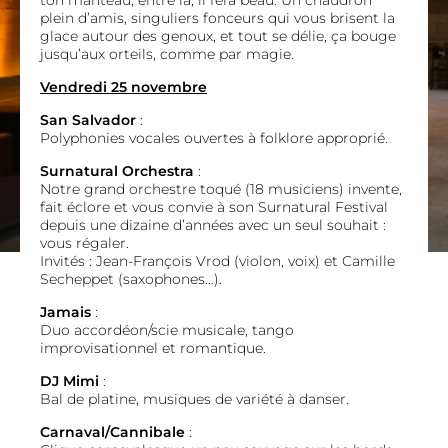
ton manteau, entre là, il fera beau. Un chaudron
plein d’amis, singuliers fonceurs qui vous brisent la
glace autour des genoux, et tout se délie, ça bouge
jusqu’aux orteils, comme par magie.
Vendredi 25 novembre
San Salvador
:
Polyphonies vocales ouvertes à folklore approprié.
Surnatural Orchestra
:
Notre grand orchestre toqué (18 musiciens) invente,
fait éclore et vous convie à son Surnatural Festival
depuis une dizaine d’années avec un seul souhait :
vous régaler.
Invités : Jean-François Vrod (violon, voix) et Camille
Secheppet (saxophones…).
Jamais
:
Duo accordéon/scie musicale, tango
improvisationnel et romantique.
DJ Mimi
:
Bal de platine, musiques de variété à danser.
Carnaval/Cannibale
: