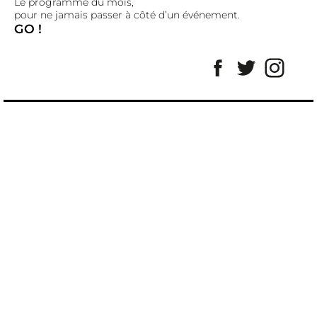
Le programme du mois,
pour ne jamais passer à côté d’un événement.
GO !
Facebook
Twitter
Insta