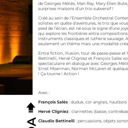
de Georges Méliès, Man Ray, Mary Ellen Bute
surprises maisons d’un trio subversif !
Créé au sein de l’Ensemble Orchestral Contem
solistes en quête d’aventures, le trio que vou
pied de l’écran, est né sous le signe d’une joy
qui explore les frontières entre compositions 
instruments classiques et lutherie sauvage. Av
seulement un thème mais une modalité créat
Entre fiction, illusion, tour de passe-passe et
Bettinelli, Hervé Cligniez et François Salès 
spectaculaire en dialogue avec Georges Méliè
Ernst Moerman, Norman McLaren et quelques
! Ça tourne ! Action !
Avec :
François Salès
: duduk, cor anglais, hautbois
Hervé Cligniez
: clarinettes (basse, contrebass
Claudio Bettinelli
: percussions, objets sono