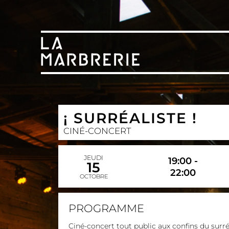
¡ SURRÉALISTE !
CINÉ-CONCERT
JEUDI
19:00 -
15
22:00
OCTOBRE
PROGRAMME
Ciné-concert tout public aux confins du surr