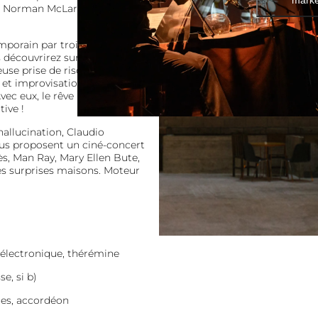
, Norman McLaren et les
porain par trois de ses
s découvrirez sur scène, au
euse prise de risques. Celle
et improvisations libres,
ec eux, le rêve n’est plus
ive !
 hallucination, Claudio
vous proposent un ciné-concert
s, Man Ray, Mary Ellen Bute,
 surprises maisons. Moteur
 électronique, thérémine
e, si b)
res, accordéon