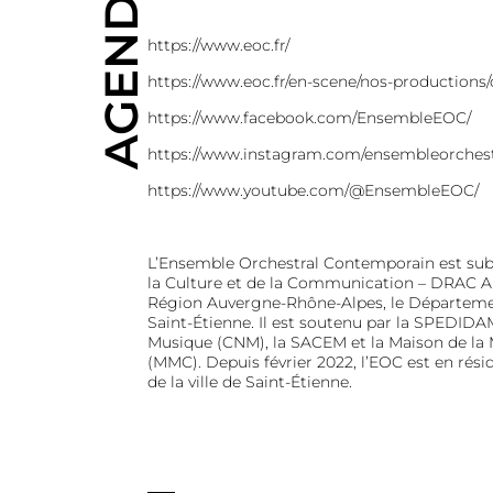
AGENDA
https://www.eoc.fr/
https://www.eoc.fr/en-scene/nos-productions/c
https://www.facebook.com/EnsembleEOC/
https://www.instagram.com/ensembleorches
https://www.youtube.com/@EnsembleEOC
/
L’Ensemble Orchestral Contemporain est subv
la Culture et de la Communication – DRAC A
Région Auvergne-Rhône-Alpes, le Département 
Saint-Étienne. Il est soutenu par la SPEDIDAM
Musique (CNM), la SACEM et la Maison de l
(MMC). Depuis février 2022, l’EOC est en rés
de la ville de Saint-Étienne.