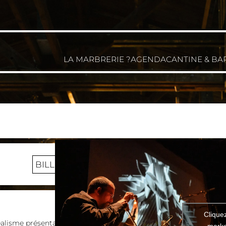
LA MARBRERIE ?
AGENDA
CANTINE & BA
BILLETTERIE
Clique
éalisme présentant des films
marke