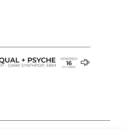
QUAL + PSYCHE
VENDREDI
16
T - DARK SYNTHPOP, EBM
OCTOBRE