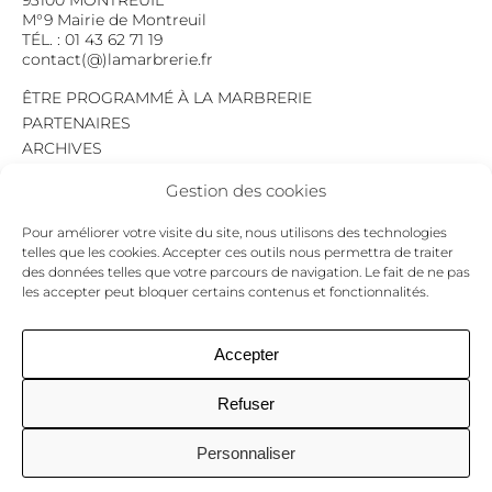
93100 MONTREUIL
M°9 Mairie de Montreuil
TÉL. : 01 43 62 71 19
contact(@)lamarbrerie.fr
ÊTRE PROGRAMMÉ À LA MARBRERIE
PARTENAIRES
ARCHIVES
EMPLOI
Gestion des cookies
MENTIONS LÉGALES
POLITIQUE DE CONFIDENTIALITÉ
Pour améliorer votre visite du site, nous utilisons des technologies
COOKIES
telles que les cookies. Accepter ces outils nous permettra de traiter
des données telles que votre parcours de navigation. Le fait de ne pas
NEWSLETTER
les accepter peut bloquer certains contenus et fonctionnalités.
Le programme du mois,
pour ne jamais passer à côté d’un événement.
GO !
Accepter
Refuser
Facebook
Twitter
Insta
Personnaliser