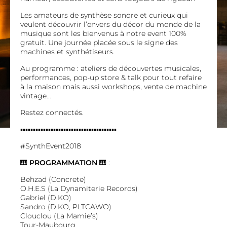
Les amateurs de synthèse sonore et curieux qui
veulent découvrir l’envers du décor du monde de la
musique sont les bienvenus à notre event 100%
gratuit. Une journée placée sous le signe des
machines et synthétiseurs.
Au programme : ateliers de découvertes musicales,
performances, pop-up store & talk pour tout refaire
à la maison mais aussi workshops, vente de machine
vintage…
Restez connectés.
▪▪▪▪▪▪▪▪▪▪▪▪▪▪▪▪▪▪▪▪▪▪▪▪▪▪▪▪▪▪▪▪▪▪▪▪▪▪
#SynthEvent2018
🎹
PROGRAMMATION
🎹 :
Behzad (Concrete)
O.H.E.S (La Dynamiterie Records)
Gabriel (D.KO)
Sandro (D.KO, PLTCAWO)
Clouclou (La Mamie’s)
Tour-Maubourg