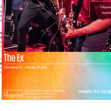
èbre cette année ses
45 ans
Clique
ravers
45 pays
! Pour
marke
uatuor d’Amsterdam revient
ause en 2020, après avoir
e EX
défie les genres en
ee jazz, musiques
xplosion punk en 1979, le
semble possible — une
c audace.
hique
Do It Yourself
, The EX a
onic Youth
,
Shellac
ou
mun à ne pas manquer lors
ouveau set !