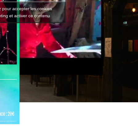
z pour accepter les cookies
https://the
ting et activer ce contenu