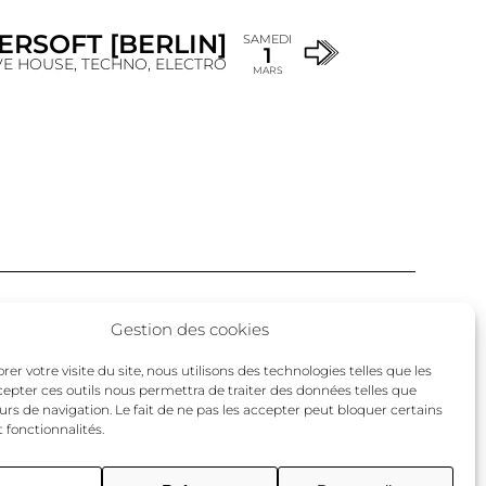
ERSOFT [BERLIN]
SAMEDI
1
VE HOUSE, TECHNO, ELECTRO
MARS
Facebook
Twitter
Instagram
Gestion des cookies
un
er votre visite du site, nous utilisons des technologies telles que les
cepter ces outils nous permettra de traiter des données telles que
urs de navigation. Le fait de ne pas les accepter peut bloquer certains
 fonctionnalités.