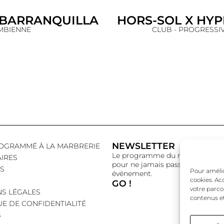
 BARRANQUILLA
HORS-SOL X HYP
MBIENNE
CLUB - PROGRESSI
NEWSLETTER
OGRAMMÉ À LA MARBRERIE
Le programme du mois,
IRES
pour ne jamais passer à côté d’
S
Pour amélior
événement.
cookies. Ac
GO !
votre parco
S LÉGALES
contenus et
UE DE CONFIDENTIALITÉ
S