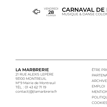
CARNAVAL DE
VENDREDI
28
MUSIQUE & DANSE COLO
FÉVRIER
LA MARBRERIE
ÊTRE PR
21 RUE ALEXIS LEPÈRE
PARTENA
93100 MONTREUIL
ARCHIVE
M°9 Mairie de Montreuil
EMPLOI
TÉL. : 01 43 62 71 19
contact(@)lamarbrerie.fr
MENTION
POLITIQ
COOKIE