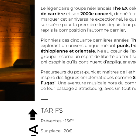
Le légendaire groupe néerlandais
The EX
cél
de carrière
et son
2000e concert
, donné à t
marquer cet anniversaire exceptionnel, le q
sur scène pour la première fois depuis leur p
repris la composition l’automne dernier.
Pionniers des cinquante dernières années,
Th
explorant un univers unique mêlant
punk, fr
éthiopienne et orientale
. Né au cœur de l’e
groupe incarne un esprit de liberté où tout 
philosophie qu’ils continuent d’appliquer ave
Précurseurs du post-punk et maîtres de l’ét
inspiré des figures emblématiques comme
S
Fugazi
. Une aventure musicale hors du com
de leur passage à Strasbourg, avec un tout n
TARIFS
Préventes : 15€*
Sur place : 20€