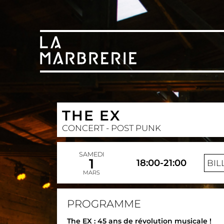
THE EX
CONCERT - POST PUNK
SAMEDI
1
18:00-21:00
BIL
MARS
PROGRAMME
The EX : 45 ans de révolution musicale !