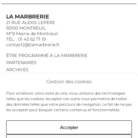
LA MARBRERIE
21 RUE ALEXIS LEPÈRE
93100 MONTREUIL
M°9 Mairie de Montreuil
TÉL. : 01 43 62 71 19
contact(@)lamarbrerie.fr
ÊTRE PROGRAMMÉ À LA MARBRERIE
PARTENAIRES
ARCHIVES
EMPLOI
Gestion des cookies
MENTIONS LÉGALES
POLITIQUE DE CONFIDENTIALITÉ
Pour améliorer votre visite du site, nous utilisons des technologies
COOKIES
telles que les cookies. Accepter ces outils nous permettra de traiter
des données telles que votre parcours de navigation. Le fait de ne pas
NEWSLETTER
les accepter peut bloquer certains contenus et fonctionnalités.
Le programme du mois,
pour ne jamais passer à côté d’un événement.
GO !
Accepter