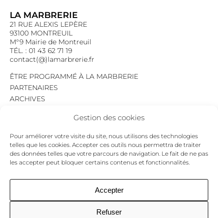
LA MARBRERIE
21 RUE ALEXIS LEPÈRE
93100 MONTREUIL
M°9 Mairie de Montreuil
TÉL. : 01 43 62 71 19
contact(@)lamarbrerie.fr
ÊTRE PROGRAMMÉ À LA MARBRERIE
PARTENAIRES
ARCHIVES
EMPLOI
Gestion des cookies
MENTIONS LÉGALES
POLITIQUE DE CONFIDENTIALITÉ
Pour améliorer votre visite du site, nous utilisons des technologies
COOKIES
telles que les cookies. Accepter ces outils nous permettra de traiter
des données telles que votre parcours de navigation. Le fait de ne pas
NEWSLETTER
les accepter peut bloquer certains contenus et fonctionnalités.
Le programme du mois,
pour ne jamais passer à côté d’un événement.
GO !
Accepter
Refuser
Facebook
Twitter
Insta