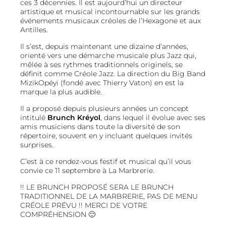
ces 3 décennies. Il est aujourd’hui un directeur
artistique et musical incontournable sur les grands
événements musicaux créoles de l’Hexagone et aux
Antilles.
Il s’est, depuis maintenant une dizaine d’années,
orienté vers une démarche musicale plus Jazz qui,
mêlée à ses rythmes traditionnels originels, se
définit comme Créole Jazz. La direction du Big Band
MizikOpéyi (fondé avec Thierry Vaton) en est la
marque la plus audible.
Il a proposé depuis plusieurs années un concept
intitulé
Brunch Kréyol
, dans lequel il évolue avec ses
amis musiciens dans toute la diversité de son
répertoire, souvent en y incluant quelques invités
surprises.
C’est à ce rendez-vous festif et musical qu’il vous
convie ce 11 septembre à La Marbrerie.
!! LE BRUNCH PROPOSÉ SERA LE BRUNCH
TRADITIONNEL DE LA MARBRERIE, PAS DE MENU
CRÉOLE PRÉVU !! MERCI DE VOTRE
COMPRÉHENSION 🙂