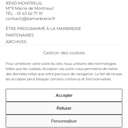
93100 MONTREUIL
M°9 Mairie de Montreuil
TÉL. : 01 43 62 71 19
contact(@)lamarbrerie.fr
ÊTRE PROGRAMMÉ À LA MARBRERIE
PARTENAIRES
ARCHIVES
EMPLOI
Gestion des cookies
MENTIONS LÉGALES
POLITIQUE DE CONFIDENTIALITÉ
Pour améliorer votre visite du site, nous utilisons des technologies
COOKIES
telles que les cookies. Accepter ces outils nous permettra de traiter
des données telles que votre parcours de navigation. Le fait de ne pas
NEWSLETTER
les accepter peut bloquer certains contenus et fonctionnalités.
Le programme du mois,
pour ne jamais passer à côté d’un événement.
GO !
Accepter
Refuser
Facebook
Twitter
Insta
Personnaliser