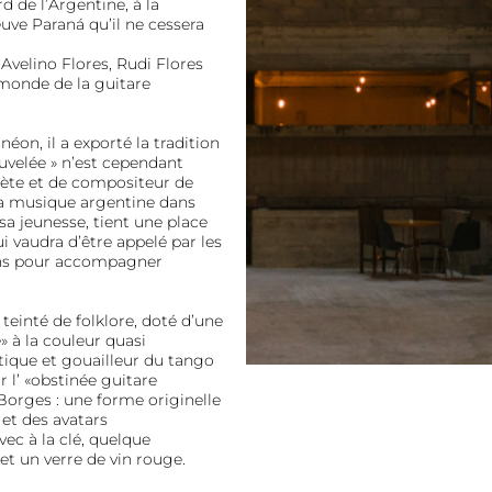
d de l’Argentine, à la
euve Paraná qu’il ne cessera
velino Flores, Rudi Flores
monde de la guitare
éon, il a exporté la tradition
uvelée » n’est cependant
rète et de compositeur de
la musique argentine dans
 sa jeunesse, tient une place
ui vaudra d’être appelé par les
tins pour accompagner
teinté de folklore, doté d’une
 à la couleur quasi
tique et gouailleur du tango
 l’ «obstinée guitare
Borges : une forme originelle
 et des avatars
ec à la clé, quelque
et un verre de vin rouge.