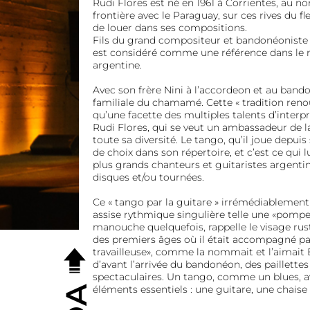
Rudi Flores est né en 1961 à Corrientes, au nor
frontière avec le Paraguay, sur ces rives du fl
de louer dans ses compositions.
Fils du grand compositeur et bandonéoniste A
est considéré comme une référence dans le 
argentine.
Avec son frère Nini à l’accordeon et au bandon
familiale du chamamé. Cette « tradition reno
qu’une facette des multiples talent
s d’interp
Rudi Flores, qui se veut un ambassadeur de 
toute sa diversité. Le tango, qu’il joue depuis
de choix dans son répertoire, et c’est ce qui l
plus grands chanteurs et guitaristes argen
disques et/ou tournées.
Ce « tango par la guitare » irrémédiablement 
assise rythmique singulière telle une «pompe»
manouche quelquefois, rappelle le visage rus
des premiers âges où il était accompagné par
travailleuse», comme la nommait et l’aimait 
d’avant l’arrivée du bandonéon, des paillettes
spectaculaires. Un tango, comme un blues, av
éléments essentiels : une guitare, une chaise 