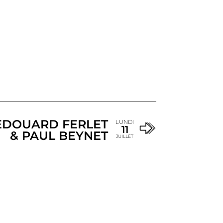
EDOUARD FERLET
LUNDI
11
& PAUL BEYNET
JUILLET