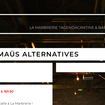
LA MARBRERIE ?
AGENDA
CANTINE & BA
MAÜS ALTERNATIVES
 à 16h30
talle à La Marbrerie !