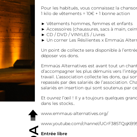
Pour les habitués, vous connaissez la chanson
1 kilo de vêtements = 10€ + 1 bonne action
► Vêtements hommes, femmes et enfants
► Accessoires (chaussures, sacs à main, ceint
► CD / DVD / VINYLES / Livres
► Un corner Les Résilientes x Emmaüs Altern
Un point de collecte sera disponible à l’entr
déposer vos dons.
Emmaüs Alternatives est avant tout un chant
d’accompagner les plus démunis vers l’intégr
travail. L’association collecte les dons, qui son
repassés par des salariés de l’association. C
salariés en insertion qui sont soutenus par cel
Et ouvrez l’œil ! Il y a toujours quelques gra
dans les stocks..
www.emmaus-alternatives.org
/
www.youtube.com/channel/UCrF385TQqXB
Entrée libre