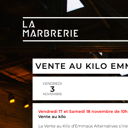
VENTE AU KILO EM
VENDREDI
3
NOVEMBRE
Vendredi 17 et Samedi 18 novembre de 10h
Vente au kilo
La Vente au Kilo d’
Emmaüs Alternatives
s’ins