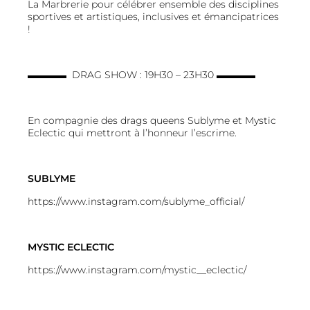
La Marbrerie pour célébrer ensemble des disciplines
sportives et artistiques, inclusives et émancipatrices
!
▬▬▬▬
DRAG SHOW : 1
9H30 – 23H30
▬▬▬▬
En compagnie des drags queens Sublyme et Mystic
Eclectic qui mettront à l’honneur l’escrime.
SUBLYME
https://www.instagram.com/sublyme_official/
MYSTIC ECLECTIC
https://www.instagram.com/mystic__eclectic/