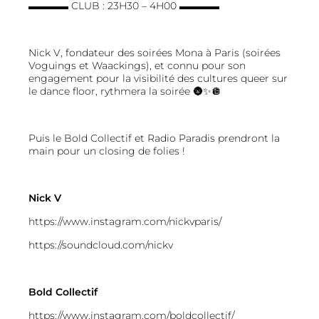
▬▬▬▬ CLUB :
23H30 – 4H00
▬▬▬▬
Nick V, fondateur des soirées Mona à Paris (soirées
Voguings et Waackings), et connu pour son
engagement pour la visibilité des cultures queer sur
le dance floor, rythmera la soirée 🌚✨🪩
Puis le Bold Collectif et Radio Paradis prendront la
main pour un closing de folies !
Nick V
https://www.instagram.com/nickvparis/
https://soundcloud.com/nickv
Bold Collectif
https://www.instagram.com/boldcollectif/