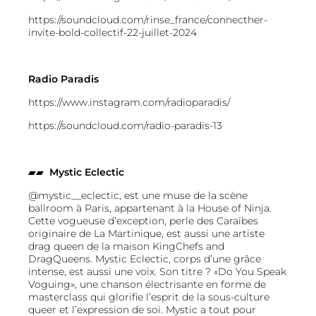
https://soundcloud.com/rinse_france/connecther-
invite-bold-collectif-22-juillet-2024
Radio Paradis
https://www.instagram.com/radioparadis/
https://soundcloud.com/radio-paradis-13
▰▰
Mystic Eclectic
@mystic__eclectic, est une muse de la scène
ballroom à Paris, appartenant à la House of Ninja.
Cette vogueuse d’exception, perle des Caraïbes
originaire de La Martinique, est aussi une artiste
drag queen de la maison KingChefs and
DragQueens. Mystic Eclectic, corps d’une grâce
intense, est aussi une voix. Son titre ? «Do You Speak
Voguing», une chanson électrisante en forme de
masterclass qui glorifie l’esprit de la sous-culture
queer et l’expression de soi. Mystic a tout pour