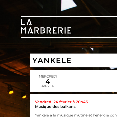
YANKELE
MERCREDI
4
JANVIER
Vendredi 24 février à 20h45
Musique des balkans
Yankele a la musique mutine et l’énergie com