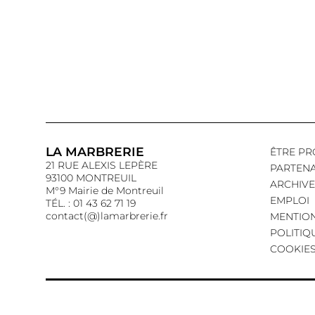
LA MARBRERIE
ÊTRE PR
21 RUE ALEXIS LEPÈRE
PARTENA
93100 MONTREUIL
ARCHIVE
M°9 Mairie de Montreuil
EMPLOI
TÉL. : 01 43 62 71 19
contact(@)lamarbrerie.fr
MENTION
POLITIQ
COOKIE