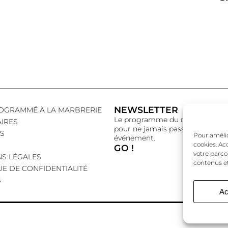
NEWSLETTER
OGRAMMÉ À LA MARBRERIE
Le programme du mois,
IRES
pour ne jamais passer à côté d’
S
Pour amélior
événement.
cookies. Ac
GO !
votre parco
S LÉGALES
contenus et
UE DE CONFIDENTIALITÉ
S
Ac