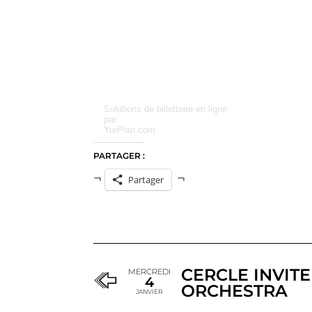
Solutions de billetterie en ligne
par
YurPlan.com
PARTAGER :
Partager
CERCLE INVIT
MERCREDI
4
ORCHESTRA
JANVIER