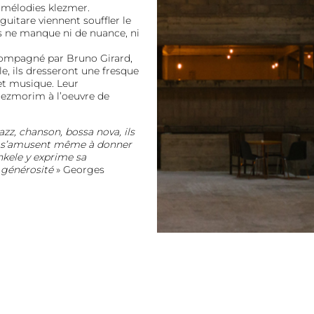
s mélodies klezmer.
guitare viennent souffler le
es ne manque ni de nuance, ni
compagné par Bruno Girard,
e, ils dresseront une fresque
 et musique. Leur
lezmorim à l’oeuvre de
jazz, chanson, bossa nova, ils
 et s’amusent même à donner
ankele y exprime sa
 générosité
» Georges