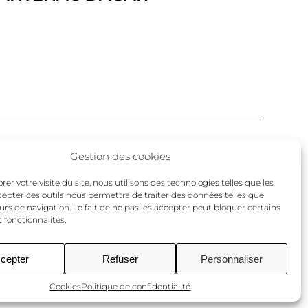
Facebook
Twitter
Instagram
Gestion des cookies
un
er votre visite du site, nous utilisons des technologies telles que les
cepter ces outils nous permettra de traiter des données telles que
urs de navigation. Le fait de ne pas les accepter peut bloquer certains
 fonctionnalités.
cepter
Refuser
Personnaliser
Cookies
Politique de confidentialité