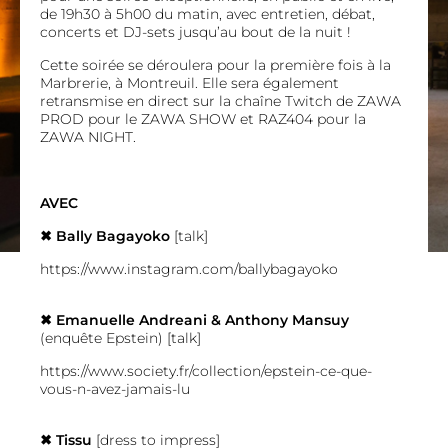
de 19h30 à 5h00 du matin, avec entretien, débat,
concerts et DJ-sets jusqu’au bout de la nuit !
Cette soirée se déroulera pour la première fois à la
Marbrerie, à Montreuil. Elle sera également
retransmise en direct sur la chaîne Twitch de ZAWA
PROD pour le ZAWA SHOW et RAZ404 pour la
ZAWA NIGHT.
AVEC
✖︎ Bally Bagayoko
[talk]
https://www.instagram.com/ballybagayoko
✖︎ Emanuelle Andreani & Anthony Mansuy
(enquête Epstein) [talk]
https://www.society.fr/collection/epstein-ce-que-
vous-n-avez-jamais-lu
✖︎ Tissu
[dress to impress]