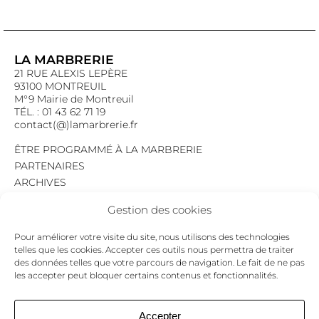
LA MARBRERIE
21 RUE ALEXIS LEPÈRE
93100 MONTREUIL
M°9 Mairie de Montreuil
TÉL. : 01 43 62 71 19
contact(@)lamarbrerie.fr
ÊTRE PROGRAMMÉ À LA MARBRERIE
PARTENAIRES
ARCHIVES
EMPLOI
Gestion des cookies
MENTIONS LÉGALES
POLITIQUE DE CONFIDENTIALITÉ
Pour améliorer votre visite du site, nous utilisons des technologies
COOKIES
telles que les cookies. Accepter ces outils nous permettra de traiter
des données telles que votre parcours de navigation. Le fait de ne pas
NEWSLETTER
les accepter peut bloquer certains contenus et fonctionnalités.
Le programme du mois,
pour ne jamais passer à côté d’un événement.
GO !
Accepter