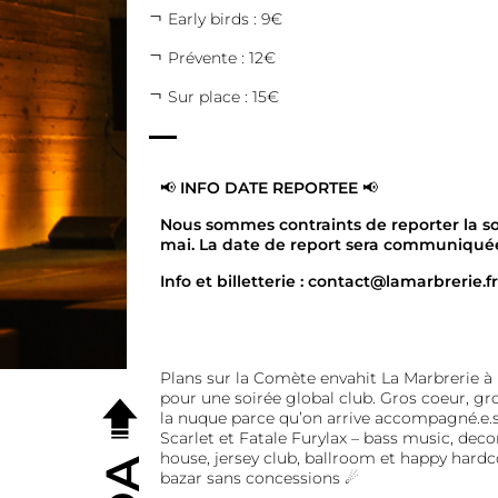
Early birds : 9€
Prévente : 12€
Sur place : 15€
📢
INFO DATE REPORTEE
📢
Nous sommes contraints de reporter la so
mai. La date de report sera communiqu
Info et billetterie : contact@lamarbrerie.fr
Plans sur la Comète envahit La Marbrerie à 
pour une soirée global club. Gros coeur, gr
la nuque parce qu’on arrive accompagné.e.s
Scarlet et Fatale Furylax – bass music, deco
house, jersey club, ballroom et happy hard
bazar sans concessions ☄