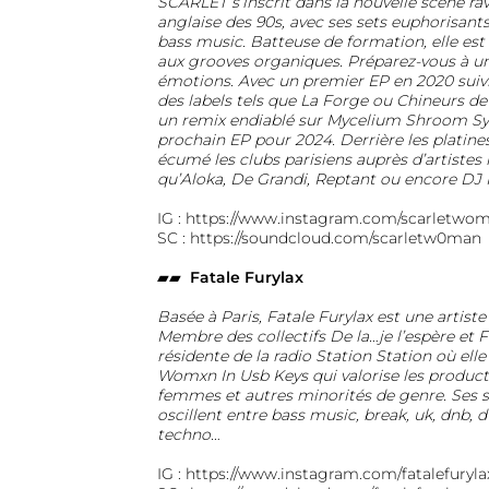
SCARLET
s’inscrit dans la nouvelle scène rav
anglaise des 90s, avec ses sets euphorisants
bass music. Batteuse de formation, elle est
aux grooves organiques. Préparez-vous à un
émotions. Avec un premier EP en 2020 suivi
des labels tels que La Forge ou Chineurs de 
un remix endiablé sur Mycelium Shroom Sy
prochain EP pour 2024. Derrière les platine
écumé les clubs parisiens auprès d’artistes 
qu’Aloka, De Grandi, Reptant ou encore DJ 
IG :
https://www.instagram.com/scarletwom
SC :
https://soundcloud.com/scarletw0man
▰▰
Fatale Furylax
Basée à Paris, Fatale Furylax est une artiste
Membre des collectifs De la…je l’espère et 
résidente de la radio Station Station où ell
Womxn In Usb Keys qui valorise les producti
femmes et autres minorités de genre. Ses se
oscillent entre bass music, break, uk, dnb, 
techno…
IG :
https://www.instagram.com/fatalefuryla