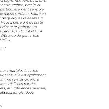
e, digne héritière de la rave
 entre techno, breaks et
 particulièrement sensible
e danse cardio et haute en
 de quelques releases sur
House, elle vient de sortir
ndicate et prépare un
s depuis 2018,
SCARLET
a
référence du genre tels
Mell G.
an/
 aux multiples facettes.
Fury XXX, elle est également
e anime l’émission More
ons réalisées par des
ts, aux influences diverses,
dubstep, jungle, deep
x/