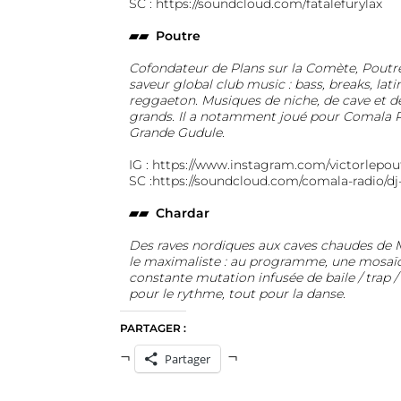
SC :
https://soundcloud.com/fatalefurylax
▰▰ Poutre
Cofondateur de Plans sur la Comète, Poutre
saveur global club music : bass, breaks, latin
reggaeton. Musiques de niche, de cave et de
grands. Il a notamment joué pour Comala Rad
Grande Gudule.
IG :
https://www.instagram.com/victorlepou
SC :
https://soundcloud.com/comala-radio/dj
▰▰ Chardar
Des raves nordiques aux caves chaudes de Ma
le maximaliste : au programme, une mosaï
constante mutation infusée de baile / trap /
pour le rythme, tout pour la danse.
PARTAGER :
Partager