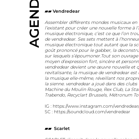
AGENDA
▰▰ Vendredear
Assembler différents mondes musicaux en u
l’existant pour créer une nouvelle forme à l’
musique électronique, c’est ce que l’on tro
de vendredear. Ses sets mettent à l’honneur 
musique électronique tout autant que la sc
goût prononcé pour le gabber, la deconstruc
sur lesquels s’époumoner.Tout son ouvrage 
moyen d’expression fort, sincère et personne
vendredear devient une œuvre nouvelle et qu
revitalisante, la musique de vendredear est 
la musique elle-même, réveillant nos propre
la sienne. vendredear a joué dans des clubs
Machine du Moulin Rouge, Rex Club, La Stat
Trabendo, Recyclart Brussels, Métronum To
IG :
https://www.instagram.com/vendredear
SC :
https://soundcloud.com/vendredear
▰▰ Scarlet