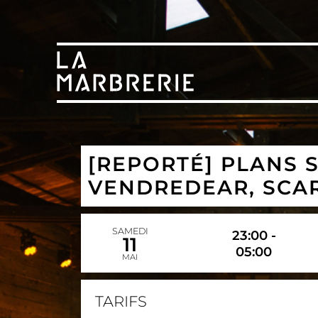
[REPORTÉ] PLANS 
VENDREDEAR, SCAR
SAMEDI
23:00 -
11
05:00
MAI
TARIFS