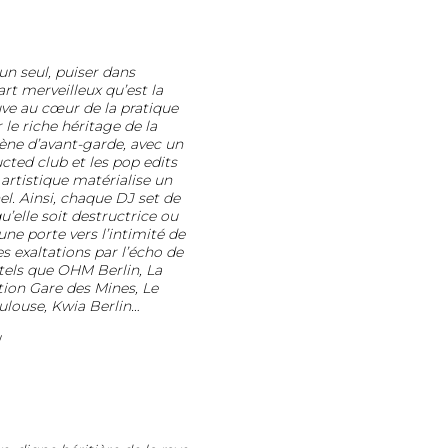
n seul, puiser dans
art merveilleux qu’est la
uve au cœur de la pratique
le riche héritage de la
ène d’avant-garde, avec un
ted club et les pop edits
artistique matérialise un
l. Ainsi, chaque DJ set de
’elle soit destructrice ou
une porte vers l’intimité de
s exaltations par l’écho de
 tels que OHM Berlin, La
ion Gare des Mines, Le
ulouse, Kwia Berlin…
/