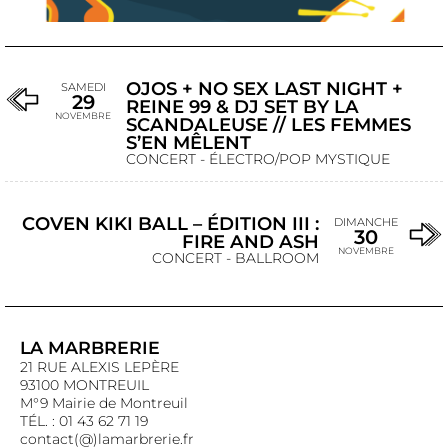
OJOS + NO SEX LAST NIGHT +
SAMEDI
29
REINE 99 & DJ SET BY LA
NOVEMBRE
SCANDALEUSE // LES FEMMES
S’EN MÊLENT
CONCERT - ÉLECTRO/POP MYSTIQUE
COVEN KIKI BALL – ÉDITION III :
DIMANCHE
30
FIRE AND ASH
NOVEMBRE
CONCERT - BALLROOM
LA MARBRERIE
21 RUE ALEXIS LEPÈRE
93100 MONTREUIL
M°9 Mairie de Montreuil
TÉL. : 01 43 62 71 19
contact(@)lamarbrerie.fr